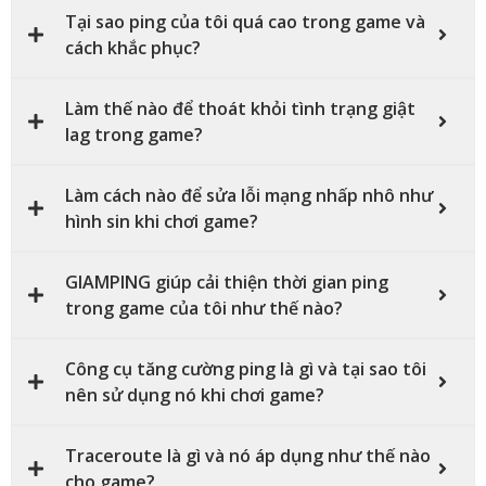
Tại sao ping của tôi quá cao trong game và
cách khắc phục?
Làm thế nào để thoát khỏi tình trạng giật
lag trong game?
Làm cách nào để sửa lỗi mạng nhấp nhô như
hình sin khi chơi game?
GIAMPING giúp cải thiện thời gian ping
trong game của tôi như thế nào?
Công cụ tăng cường ping là gì và tại sao tôi
nên sử dụng nó khi chơi game?
Traceroute là gì và nó áp dụng như thế nào
cho game?