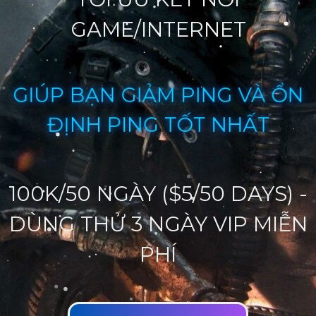
GAME/INTERNET
GIÚP BẠN GIẢM PING VÀ ỔN
ĐỊNH PING TỐT NHẤT
100K/50 NGÀY ($5/50 DAYS) -
DÙNG THỬ 3 NGÀY VIP MIỄN
PHÍ