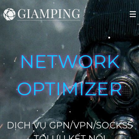
NETWORK
OPTIMIZER
DỊCH VỤ GPN/VPN/SOCKS5
TỐI ƯU KẾT NỐI