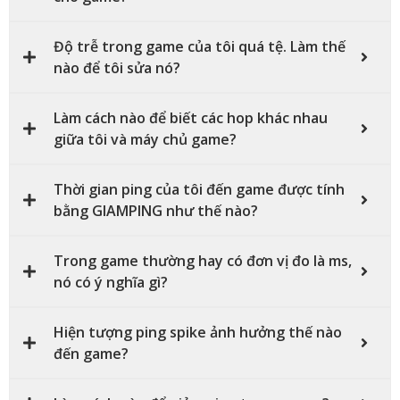
Độ trễ trong game của tôi quá tệ. Làm thế
nào để tôi sửa nó?
Làm cách nào để biết các hop khác nhau
giữa tôi và máy chủ game?
Thời gian ping của tôi đến game được tính
bằng GIAMPING như thế nào?
Trong game thường hay có đơn vị đo là ms,
nó có ý nghĩa gì?
Hiện tượng ping spike ảnh hưởng thế nào
đến game?