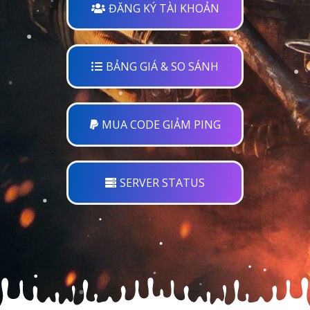
ĐĂNG KÝ TÀI KHOẢN
BẢNG GIÁ & SO SÁNH
MUA CODE GIẢM PING
SERVER STATUS