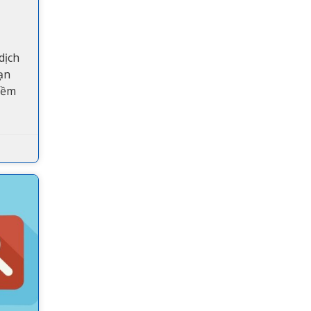
dịch
ạn
mềm