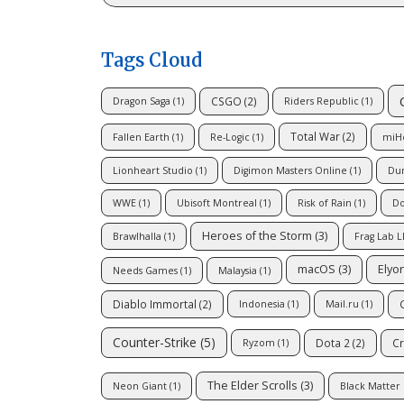
Tags Cloud
CSGO
(2)
Dragon Saga
(1)
Riders Republic
(1)
Total War
(2)
Fallen Earth
(1)
Re-Logic
(1)
miH
Lionheart Studio
(1)
Digimon Masters Online
(1)
Dun
WWE
(1)
Ubisoft Montreal
(1)
Risk of Rain
(1)
Do
Heroes of the Storm
(3)
Brawlhalla
(1)
Frag Lab L
macOS
(3)
Elyo
Needs Games
(1)
Malaysia
(1)
Diablo Immortal
(2)
Indonesia
(1)
Mail.ru
(1)
Counter-Strike
(5)
Dota 2
(2)
Cr
Ryzom
(1)
The Elder Scrolls
(3)
Neon Giant
(1)
Black Matter 