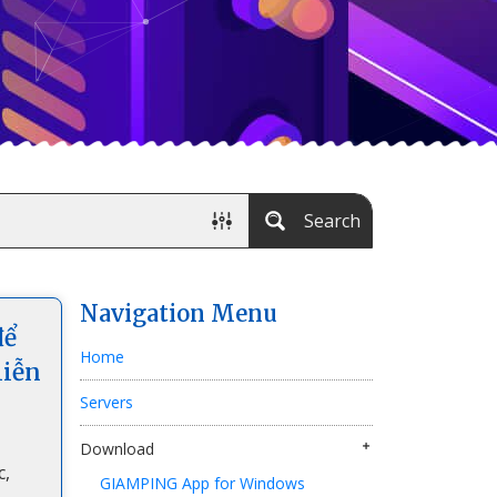
Search
Navigation Menu
để
Home
miễn
Servers
Download
c,
GIAMPING App for Windows