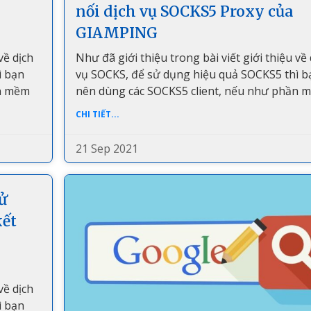
nối dịch vụ SOCKS5 Proxy của
GIAMPING
về dịch
Như đã giới thiệu trong bài viết giới thiệu về 
ì bạn
vụ SOCKS, để sử dụng hiệu quả SOCKS5 thì b
ần mềm
nên dùng các SOCKS5 client, nếu như phần 
CHI TIẾT...
21 Sep 2021
ử
kết
về dịch
ì bạn