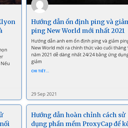
Elyon
Hướng dẫn ổn định ping và giả
à
ping New World mới nhất 2021
Hướng dẫn anh em ổn định ping và giảm pin
New World mới ra chính thức vào cuối tháng 
Chọn
năm 2021 dễ dàng nhất 24/24 bằng ứng dụn
er
giảm
. Nếu
CHI TIẾT...
29 Sep 2021
ử
Hướng dẫn hoàn chỉnh cách sử
nối
dụng phần mềm ProxyCap để k