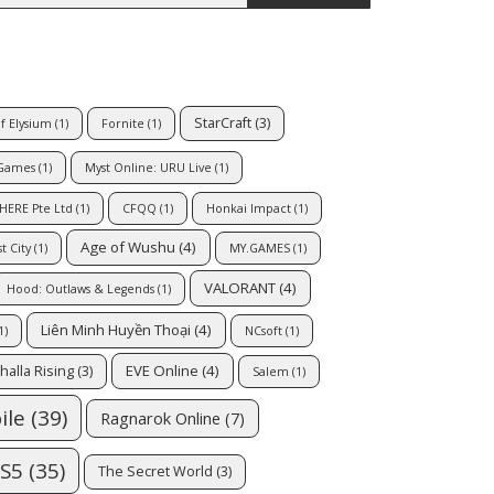
StarCraft
(3)
of Elysium
(1)
Fornite
(1)
Games
(1)
Myst Online: URU Live
(1)
ERE Pte Ltd
(1)
CFQQ
(1)
Honkai Impact
(1)
Age of Wushu
(4)
t City
(1)
MY.GAMES
(1)
VALORANT
(4)
Hood: Outlaws & Legends
(1)
Liên Minh Huyền Thoại
(4)
1)
NCsoft
(1)
EVE Online
(4)
halla Rising
(3)
Salem
(1)
ile
(39)
Ragnarok Online
(7)
S5
(35)
The Secret World
(3)