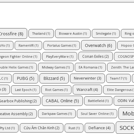
Crossfire
(8)
Thailand
(1)
Bioware Austin
(1)
Smilegate
(1)
Ring 
Overwatch
(6)
oYo
(1)
RamenVR
(1)
Portalus Games
(1)
Hopoo 
Conan Exiles
(2)
geon Fighter Online
(1)
PlayEveryWare
(1)
COGNOSPH
uble Helix Games
(1)
Midway Games
(1)
EA Romania
(1)
Zenith: The Las
PUBG
(5)
Blizzard
(5)
Neverwinter
(3)
LC
(1)
Team17
(1)
Warcraft
(4)
n
(3)
Last Epoch
(1)
Riot Games
(1)
Elite Dangerous
(
CABAL Online
(5)
ODIN: Val
Gearbox Publishing
(2)
Battlefield
(1)
Mob
eative Assembly
(2)
Darkpaw Games
(1)
Soul Saver Online
(1)
SOCK
Defiance
(4)
Cửu Âm Chân Kinh
(2)
Pty Ltd
(1)
Rust
(1)