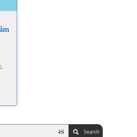
iảm
c,
Search