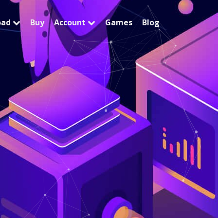
oad
Buy
Account
Games
Blog