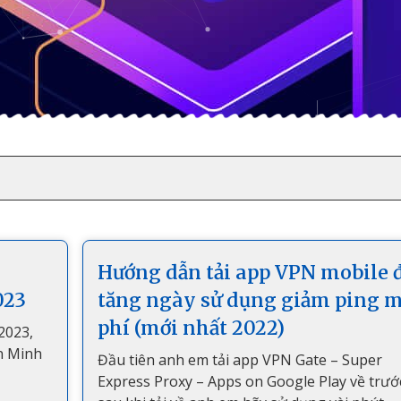
Hướng dẫn tải app VPN mobile 
023
tăng ngày sử dụng giảm ping 
phí (mới nhất 2022)
2023,
ên Minh
Đầu tiên anh em tải app VPN Gate – Super
Express Proxy – Apps on Google Play về trướ