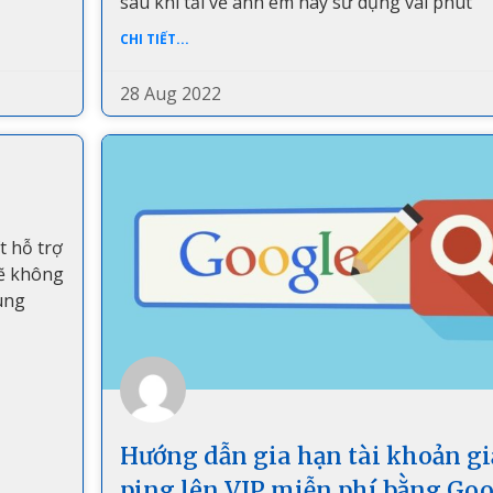
sau khi tải về anh em hãy sử dụng vài phút
CHI TIẾT...
28 Aug 2022
t hỗ trợ
sẽ không
ùng
Hướng dẫn gia hạn tài khoản g
ping lên VIP miễn phí bằng Go