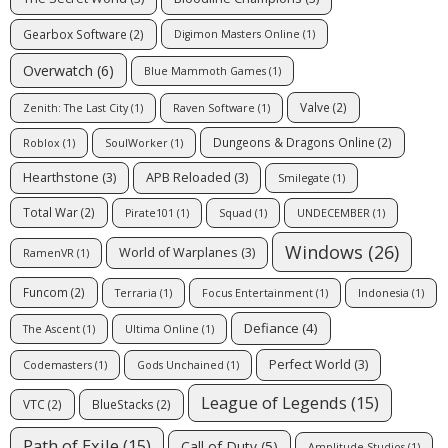
Gearbox Software
(2)
Digimon Masters Online
(1)
Overwatch
(6)
Blue Mammoth Games
(1)
Valve
(2)
Zenith: The Last City
(1)
Raven Software
(1)
Dungeons & Dragons Online
(2)
Roblox
(1)
SoulWorker
(1)
Hearthstone
(3)
APB Reloaded
(3)
Smilegate
(1)
Total War
(2)
Pirate101
(1)
Squad
(1)
UNDECEMBER
(1)
Windows
(26)
World of Warplanes
(3)
RamenVR
(1)
Funcom
(2)
Terraria
(1)
Focus Entertainment
(1)
Indonesia
(1)
Defiance
(4)
The Ascent
(1)
Ultima Online
(1)
Perfect World
(3)
Codemasters
(1)
Gods Unchained
(1)
League of Legends
(15)
VTC
(2)
BlueStacks
(2)
Path of Exile
(15)
Call of Duty
(5)
Amplitude Studios
(1)