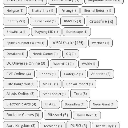
Hellgate
(1)
Shatterline
(1)
Pmang
(1)
Eternal Return
(1)
Crossfire
(8)
macOS
(3)
Identity V
(1)
Humankind
(1)
Brawlhalla
(1)
Playwing LTD
(1)
Runescape
(1)
VPN Gate
(19)
Spike Chunsoft Co Ltd
(1)
Warface
(1)
Derakon
(1)
Needs Games
(1)
QQ
(1)
DC Universe Online
(3)
Wizard101
(1)
WARP
(1)
EVE Online
(4)
Atlantica
(3)
Beenox
(1)
Codeglue
(1)
Elite Dangerous
(1)
Mail.ru
(1)
Honkai Impact
(1)
Allods Online
(3)
Tera
(3)
Star Conflict
(1)
Electronic Arts
(4)
FIFA
(3)
Boundless
(1)
Neon Giant
(1)
Blizzard
(5)
Rockstar Games
(3)
Mass Effect
(1)
PUBG
(5)
Aura Kingdom
(3)
Techland
(1)
Twelve Sky
(1)