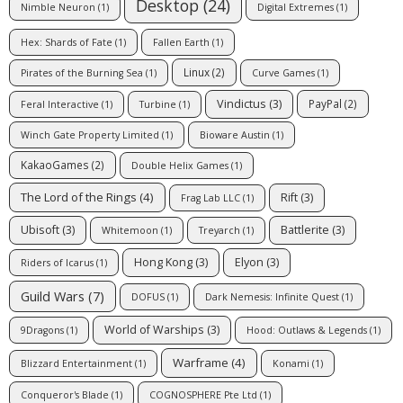
Desktop
(24)
Nimble Neuron
(1)
Digital Extremes
(1)
Hex: Shards of Fate
(1)
Fallen Earth
(1)
Linux
(2)
Pirates of the Burning Sea
(1)
Curve Games
(1)
Vindictus
(3)
PayPal
(2)
Feral Interactive
(1)
Turbine
(1)
Winch Gate Property Limited
(1)
Bioware Austin
(1)
KakaoGames
(2)
Double Helix Games
(1)
The Lord of the Rings
(4)
Rift
(3)
Frag Lab LLC
(1)
Ubisoft
(3)
Battlerite
(3)
Whitemoon
(1)
Treyarch
(1)
Hong Kong
(3)
Elyon
(3)
Riders of Icarus
(1)
Guild Wars
(7)
DOFUS
(1)
Dark Nemesis: Infinite Quest
(1)
World of Warships
(3)
9Dragons
(1)
Hood: Outlaws & Legends
(1)
Warframe
(4)
Blizzard Entertainment
(1)
Konami
(1)
Conqueror's Blade
(1)
COGNOSPHERE Pte Ltd
(1)