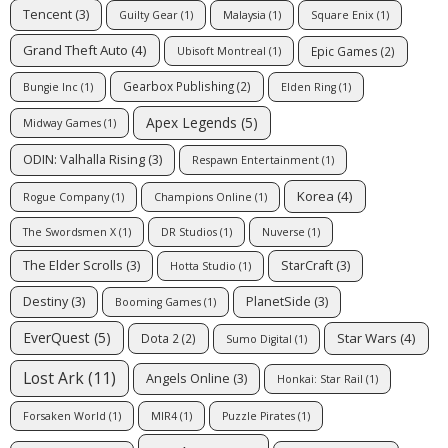
Tencent
(3)
Guilty Gear
(1)
Malaysia
(1)
Square Enix
(1)
Grand Theft Auto
(4)
Epic Games
(2)
Ubisoft Montreal
(1)
Gearbox Publishing
(2)
Bungie Inc
(1)
Elden Ring
(1)
Apex Legends
(5)
Midway Games
(1)
ODIN: Valhalla Rising
(3)
Respawn Entertainment
(1)
Korea
(4)
Rogue Company
(1)
Champions Online
(1)
The Swordsmen X
(1)
DR Studios
(1)
Nuverse
(1)
The Elder Scrolls
(3)
StarCraft
(3)
Hotta Studio
(1)
Destiny
(3)
PlanetSide
(3)
Booming Games
(1)
EverQuest
(5)
Star Wars
(4)
Dota 2
(2)
Sumo Digital
(1)
Lost Ark
(11)
Angels Online
(3)
Honkai: Star Rail
(1)
Forsaken World
(1)
MIR4
(1)
Puzzle Pirates
(1)