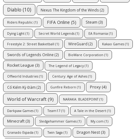
Diablo
(10)
Nexus The Kingdom of the Winds
(2)
FIFA Online
(5)
Steam
(3)
Riders Republic
(1)
Dying Light
(1)
Secret World Legends
(1)
EA Romania
(1)
WireGuard
(2)
Freestyle 2: Street Basketball
(1)
Kakao Games
(1)
Swords of Legends Online
(2)
BioWare Corporation
(1)
Rocket League
(3)
The Legend of Legacy
(1)
Offworld Industries
(1)
Century: Age of Ashes
(1)
Proxy
(4)
Cổ Kiếm Kỳ Đàm
(2)
Gunfire Reborn
(1)
World of Warcraft
(9)
NARAKA: BLADEPOINT
(1)
Darkpaw Games
(1)
Team17
(1)
A Tale in the Desert
(1)
Minecraft
(3)
Sledgehammer Games
(1)
My.com
(1)
Dragon Nest
(3)
Granado Espada
(1)
Twin Saga
(1)