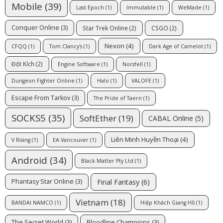
Mobile
(39)
Last Epoch
(1)
Immutable
(1)
WeMade
(1)
Conquer Online
(3)
Star Trek Online
(2)
CSGO
(2)
Nexon
(4)
CFQQ
(1)
Tom Clancy's
(1)
Dark Age of Camelot
(1)
Đột Kích
(2)
Engine Software
(1)
Norsfell
(1)
Dungeon Fighter Online
(1)
Halo
(1)
VALOFE
(1)
Escape From Tarkov
(3)
The Pride of Taern
(1)
SOCKS5
(35)
SoftEther
(19)
CABAL Online
(5)
Liên Minh Huyền Thoại
(4)
V Rising
(1)
EA Vancouver
(1)
Android
(34)
Black Matter Pty Ltd
(1)
Final Fantasy
(6)
Phantasy Star Online
(3)
Vietnam
(18)
BANDAI NAMCO
(1)
Hiệp Khách Giang Hồ
(1)
The Secret World
(3)
Bloodline Champions
(3)