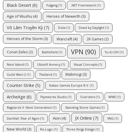
Black Desert
(6)
Yulgang
(1)
.NET Framework
(1)
Age of Wushu
(4)
Heroes of Newerth
(3)
Võ Lâm Truyền Kỳ
(7)
Dota
(1)
Dead by Daylight
(1)
Warcraft
(4)
Heroes of the Storm
(3)
2K Games
(2)
VPN
(90)
Conan Exiles
(2)
Battlefield
(1)
Yu-Gi-Oh!
(1)
Next Island
(1)
Ubisoft Annecy
(1)
Visual Concepts
(1)
Mabinogi
(3)
Guild Wars 2
(1)
Thailand
(1)
Counter-Strike
(5)
Kakao Games Europe B.V.
(1)
ArcheAge
(6)
Pipeworks Studio
(1)
Outriders
(1)
WWE
(1)
Ragnarok X: Next Generation
(1)
Standing Stone Games
(1)
JX Online
(7)
Aion
(4)
Darkfall: Rise of Agon
(1)
VNG
(1)
New World
(3)
Re-Logic
(1)
Three Rings Design
(1)