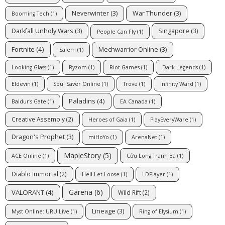
Neverwinter
(3)
War Thunder
(3)
Booming Tech
(1)
Darkfall Unholy Wars
(3)
Singapore
(3)
People Can Fly
(1)
Fortnite
(4)
Mechwarrior Online
(3)
Salem
(1)
Looking Glass
(1)
Ryzom
(1)
Riot Games
(1)
Dark Legends
(1)
Eldevin
(1)
Soul Saver Online
(1)
Trove
(1)
Infinity Ward
(1)
Paladins
(4)
Baldur's Gate
(1)
EA Canada
(1)
Creative Assembly
(2)
Heroes of Gaia
(1)
PlayEveryWare
(1)
Dragon's Prophet
(3)
miHoYo
(1)
ArenaNet
(1)
MapleStory
(5)
ACE Online
(1)
Cửu Long Tranh Bá
(1)
Diablo Immortal
(2)
Hell Let Loose
(1)
LDPlayer
(1)
Garena
(6)
VALORANT
(4)
Wild Rift
(2)
Lineage
(3)
Myst Online: URU Live
(1)
Ring of Elysium
(1)