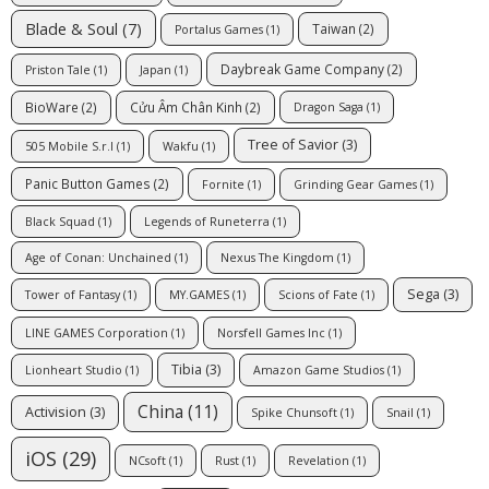
Blade & Soul
(7)
Taiwan
(2)
Portalus Games
(1)
Daybreak Game Company
(2)
Priston Tale
(1)
Japan
(1)
BioWare
(2)
Cửu Âm Chân Kinh
(2)
Dragon Saga
(1)
Tree of Savior
(3)
505 Mobile S.r.l
(1)
Wakfu
(1)
Panic Button Games
(2)
Fornite
(1)
Grinding Gear Games
(1)
Black Squad
(1)
Legends of Runeterra
(1)
Age of Conan: Unchained
(1)
Nexus The Kingdom
(1)
Sega
(3)
Tower of Fantasy
(1)
MY.GAMES
(1)
Scions of Fate
(1)
LINE GAMES Corporation
(1)
Norsfell Games Inc
(1)
Tibia
(3)
Lionheart Studio
(1)
Amazon Game Studios
(1)
China
(11)
Activision
(3)
Spike Chunsoft
(1)
Snail
(1)
iOS
(29)
NCsoft
(1)
Rust
(1)
Revelation
(1)