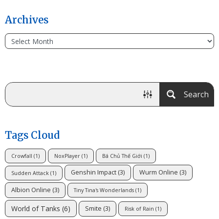
Archives
Search
Tags Cloud
Crowfall
(1)
NoxPlayer
(1)
Bá Chủ Thế Giới
(1)
Genshin Impact
(3)
Wurm Online
(3)
Sudden Attack
(1)
Albion Online
(3)
Tiny Tina's Wonderlands
(1)
World of Tanks
(6)
Smite
(3)
Risk of Rain
(1)