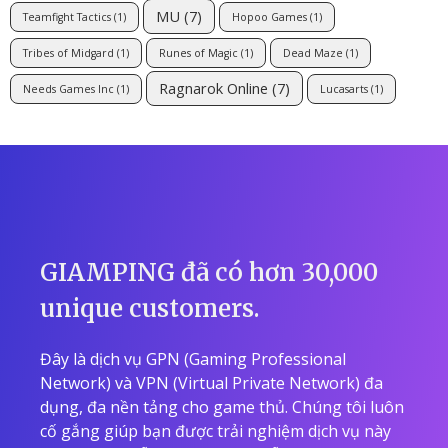
MU
(7)
Teamfight Tactics
(1)
Hopoo Games
(1)
Tribes of Midgard
(1)
Runes of Magic
(1)
Dead Maze
(1)
Ragnarok Online
(7)
Needs Games Inc
(1)
Lucasarts
(1)
GIAMPING đã có hơn 30,000
unique customers.
Đây là dịch vụ GPN (Gaming Professional
Network) và VPN (Virtual Private Network) đa
dụng, đa nền tảng cho game thủ. Chúng tôi luôn
cố gắng giúp bạn được trải nghiệm dịch vụ này