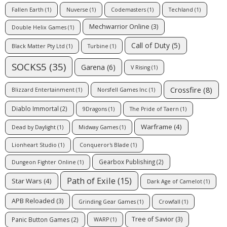
Fallen Earth
(1)
Nuverse
(1)
Codemasters
(1)
Techland
(1)
Mechwarrior Online
(3)
Double Helix Games
(1)
Call of Duty
(5)
Black Matter Pty Ltd
(1)
Turbine
(1)
SOCKS5
(35)
Garena
(6)
V Rising
(1)
Crossfire
(8)
Blizzard Entertainment
(1)
Norsfell Games Inc
(1)
Diablo Immortal
(2)
9Dragons
(1)
The Pride of Taern
(1)
Warframe
(4)
Dead by Daylight
(1)
Midway Games
(1)
Lionheart Studio
(1)
Conqueror's Blade
(1)
Gearbox Publishing
(2)
Dungeon Fighter Online
(1)
Path of Exile
(15)
Star Wars
(4)
Dark Age of Camelot
(1)
APB Reloaded
(3)
Grinding Gear Games
(1)
Crowfall
(1)
Tree of Savior
(3)
Panic Button Games
(2)
WARP
(1)