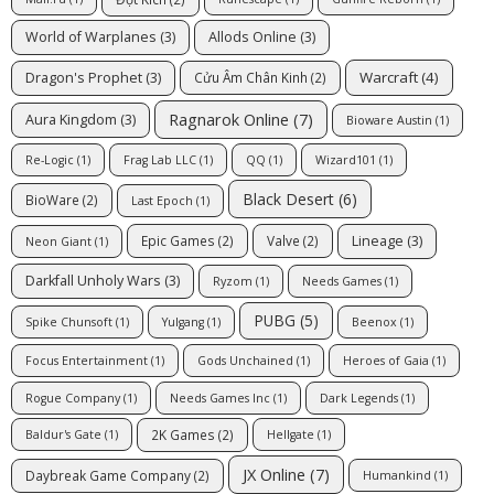
World of Warplanes
(3)
Allods Online
(3)
Warcraft
(4)
Dragon's Prophet
(3)
Cửu Âm Chân Kinh
(2)
Ragnarok Online
(7)
Aura Kingdom
(3)
Bioware Austin
(1)
Re-Logic
(1)
Frag Lab LLC
(1)
QQ
(1)
Wizard101
(1)
Black Desert
(6)
BioWare
(2)
Last Epoch
(1)
Lineage
(3)
Epic Games
(2)
Valve
(2)
Neon Giant
(1)
Darkfall Unholy Wars
(3)
Ryzom
(1)
Needs Games
(1)
PUBG
(5)
Spike Chunsoft
(1)
Yulgang
(1)
Beenox
(1)
Focus Entertainment
(1)
Gods Unchained
(1)
Heroes of Gaia
(1)
Rogue Company
(1)
Needs Games Inc
(1)
Dark Legends
(1)
2K Games
(2)
Baldur's Gate
(1)
Hellgate
(1)
JX Online
(7)
Daybreak Game Company
(2)
Humankind
(1)