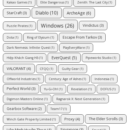
Kakao Games
(1)
Elite Dangerous
(1)
Zenith: The Last City
(1)
Diablo
(10)
ArcheAge
(6)
StarCraft
(3)
Windows
(26)
Vindictus
(3)
Puzzle Pirates
(1)
Escape From Tarkov
(3)
Dota
(1)
Ring of Elysium
(1)
Dark Nemesis: Infinite Quest
(1)
PlayEveryWare
(1)
EverQuest
(5)
Hiệp Khách Giang Hồ
(1)
Pipeworks Studio
(1)
VALORANT
(4)
CFQQ
(1)
Guilty Gear
(1)
Offworld Industries
(1)
Century: Age of Ashes
(1)
Indonesia
(1)
Perfect World
(3)
Yu-Gi-Oh!
(1)
Revelation
(1)
DOFUS
(1)
Digimon Masters Online
(1)
Ragnarok X: Next Generation
(1)
Gearbox Software
(2)
Team17
(1)
Proxy
(4)
The Elder Scrolls
(3)
Winch Gate Property Limited
(1)
Liên Minh Huyền Thoại
(4)
Singapore
(3)
Squad
(1)