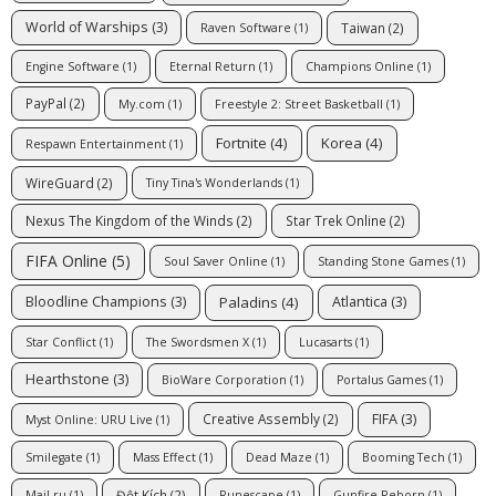
World of Warships
(3)
Taiwan
(2)
Raven Software
(1)
Engine Software
(1)
Eternal Return
(1)
Champions Online
(1)
PayPal
(2)
My.com
(1)
Freestyle 2: Street Basketball
(1)
Fortnite
(4)
Korea
(4)
Respawn Entertainment
(1)
WireGuard
(2)
Tiny Tina's Wonderlands
(1)
Nexus The Kingdom of the Winds
(2)
Star Trek Online
(2)
FIFA Online
(5)
Soul Saver Online
(1)
Standing Stone Games
(1)
Paladins
(4)
Bloodline Champions
(3)
Atlantica
(3)
Star Conflict
(1)
The Swordsmen X
(1)
Lucasarts
(1)
Hearthstone
(3)
BioWare Corporation
(1)
Portalus Games
(1)
FIFA
(3)
Creative Assembly
(2)
Myst Online: URU Live
(1)
Smilegate
(1)
Mass Effect
(1)
Dead Maze
(1)
Booming Tech
(1)
Đột Kích
(2)
Mail.ru
(1)
Runescape
(1)
Gunfire Reborn
(1)