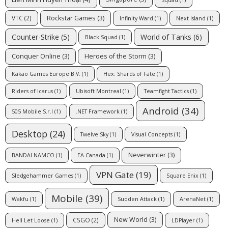
Rockstar Games
(3)
VTC
(2)
Infinity Ward
(1)
Next Island
(1)
Counter-Strike
(5)
World of Tanks
(6)
Black Squad
(1)
Conquer Online
(3)
Heroes of the Storm
(3)
Kakao Games Europe B.V.
(1)
Hex: Shards of Fate
(1)
Riders of Icarus
(1)
Ubisoft Montreal
(1)
Teamfight Tactics
(1)
Android
(34)
505 Mobile S.r.l
(1)
.NET Framework
(1)
Desktop
(24)
Twelve Sky
(1)
Visual Concepts
(1)
Neverwinter
(3)
BANDAI NAMCO
(1)
EA Canada
(1)
VPN Gate
(19)
Sledgehammer Games
(1)
Square Enix
(1)
Mobile
(39)
Wakfu
(1)
Sudden Attack
(1)
ArenaNet
(1)
New World
(3)
CSGO
(2)
Hell Let Loose
(1)
LDPlayer
(1)