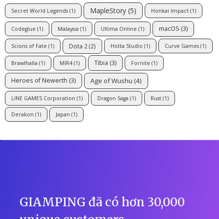
MapleStory
(5)
Secret World Legends
(1)
Honkai Impact
(1)
macOS
(3)
Codeglue
(1)
Malaysia
(1)
Ultima Online
(1)
Dota 2
(2)
Scions of Fate
(1)
Hotta Studio
(1)
Curve Games
(1)
Tibia
(3)
Brawlhalla
(1)
MIR4
(1)
Fornite
(1)
Age of Wushu
(4)
Heroes of Newerth
(3)
LINE GAMES Corporation
(1)
Dragon Saga
(1)
Rust
(1)
Derakon
(1)
Japan
(1)
GIAMPING đã có hơn 30,000