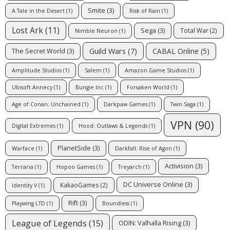
Smite
(3)
A Tale in the Desert
(1)
Risk of Rain
(1)
Lost Ark
(11)
Sega
(3)
Total War
(2)
Nimble Neuron
(1)
Guild Wars
(7)
CABAL Online
(5)
The Secret World
(3)
Amplitude Studios
(1)
Salem
(1)
Amazon Game Studios
(1)
Ubisoft Annecy
(1)
Bungie Inc
(1)
Forsaken World
(1)
Age of Conan: Unchained
(1)
Darkpaw Games
(1)
Twin Saga
(1)
VPN
(90)
Digital Extremes
(1)
Hood: Outlaws & Legends
(1)
PlanetSide
(3)
Warface
(1)
Darkfall: Rise of Agon
(1)
Activision
(3)
Terraria
(1)
Hopoo Games
(1)
Treyarch
(1)
DC Universe Online
(3)
KakaoGames
(2)
Identity V
(1)
Rift
(3)
Playwing LTD
(1)
Boundless
(1)
League of Legends
(15)
ODIN: Valhalla Rising
(3)