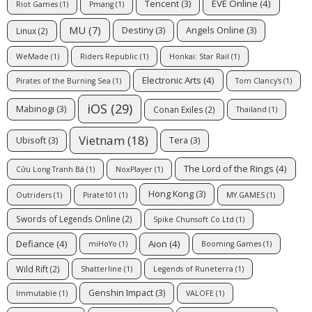
EVE Online
(4)
Tencent
(3)
Riot Games
(1)
Pmang
(1)
MU
(7)
Destiny
(3)
Angels Online
(3)
Linux
(2)
WeMade
(1)
Riders Republic
(1)
Honkai: Star Rail
(1)
Electronic Arts
(4)
Pirates of the Burning Sea
(1)
Tom Clancy's
(1)
iOS
(29)
Mabinogi
(3)
Conan Exiles
(2)
Thailand
(1)
Vietnam
(18)
Ubisoft
(3)
Tera
(3)
The Lord of the Rings
(4)
Cửu Long Tranh Bá
(1)
NoxPlayer
(1)
Hong Kong
(3)
Outriders
(1)
Pirate101
(1)
MY.GAMES
(1)
Swords of Legends Online
(2)
Spike Chunsoft Co Ltd
(1)
Defiance
(4)
Aion
(4)
miHoYo
(1)
Booming Games
(1)
Wild Rift
(2)
Shatterline
(1)
Legends of Runeterra
(1)
Genshin Impact
(3)
Immutable
(1)
VALOFE
(1)