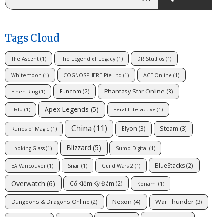
Tags Cloud
The Ascent
(1)
The Legend of Legacy
(1)
DR Studios
(1)
Whitemoon
(1)
COGNOSPHERE Pte Ltd
(1)
ACE Online
(1)
Phantasy Star Online
(3)
Funcom
(2)
Elden Ring
(1)
Apex Legends
(5)
Halo
(1)
Feral Interactive
(1)
China
(11)
Elyon
(3)
Steam
(3)
Runes of Magic
(1)
Blizzard
(5)
Looking Glass
(1)
Sumo Digital
(1)
BlueStacks
(2)
EA Vancouver
(1)
Snail
(1)
Guild Wars 2
(1)
Overwatch
(6)
Cổ Kiếm Kỳ Đàm
(2)
Konami
(1)
Nexon
(4)
War Thunder
(3)
Dungeons & Dragons Online
(2)