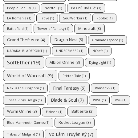
People Can Fly
(1)
Norsfell
(1)
Bá Chủ Thế Giới
(1)
EA Romania
(1)
Trove
(1)
SoulWorker
(1)
Roblox
(1)
Minecraft
(3)
Battlefield
(1)
Tower of Fantasy
(1)
Grand Theft Auto
(4)
Dragon Nest
(3)
Granado Espada
(1)
NARAKA: BLADEPOINT
(1)
UNDECEMBER
(1)
NCsoft
(1)
SoftEther
(19)
Albion Online
(3)
Dying Light
(1)
World of Warcraft
(9)
Priston Tale
(1)
Final Fantasy
(6)
Nexus The Kingdom
(1)
RamenVR
(1)
Blade & Soul
(7)
Three Rings Design
(1)
WWE
(1)
VNG
(1)
Wurm Online
(3)
Battlerite
(3)
Eldevin
(1)
Rocket League
(3)
Blue Mammoth Games
(1)
Võ Lâm Truyền Kỳ
(7)
Tribes of Midgard
(1)