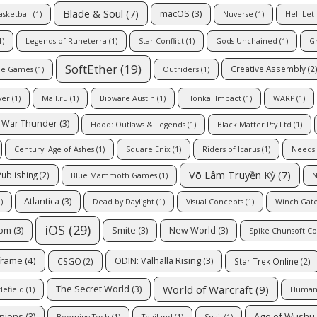
Blade & Soul
(7)
macOS
(3)
asketball
(1)
Nuverse
(1)
Hell Let
1)
Legends of Runeterra
(1)
Star Conflict
(1)
Gods Unchained
(1)
G
SoftEther
(19)
Creative Assembly
(2
ne Games
(1)
Outriders
(1)
ver
(1)
Mail.ru
(1)
Bioware Austin
(1)
Honkai Impact
(1)
WARP
(1)
War Thunder
(3)
Hood: Outlaws & Legends
(1)
Black Matter Pty Ltd
(1)
Century: Age of Ashes
(1)
Square Enix
(1)
Riders of Icarus
(1)
Needs
Võ Lâm Truyền Kỳ
(7)
ublishing
(2)
Blue Mammoth Games
(1)
N
Atlantica
(3)
)
Dead by Daylight
(1)
Visual Concepts
(1)
Winch Gate
iOS
(29)
dom
(3)
Smite
(3)
New World
(3)
Spike Chunsoft Co
frame
(4)
ODIN: Valhalla Rising
(3)
CSGO
(2)
Star Trek Online
(2)
World of Warcraft
(9)
The Secret World
(3)
lefield
(1)
Human
Age of Wushu
pions
(3)
Booming Tech
(1)
Thailand
(1)
Snail
(1)