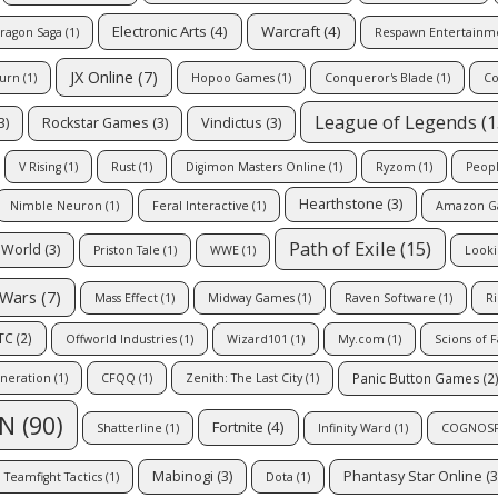
Electronic Arts
(4)
Warcraft
(4)
ragon Saga
(1)
Respawn Entertainm
JX Online
(7)
turn
(1)
Hopoo Games
(1)
Conqueror's Blade
(1)
Co
League of Legends
(1
3)
Rockstar Games
(3)
Vindictus
(3)
V Rising
(1)
Rust
(1)
Digimon Masters Online
(1)
Ryzom
(1)
Peopl
Hearthstone
(3)
Nimble Neuron
(1)
Feral Interactive
(1)
Amazon G
Path of Exile
(15)
 World
(3)
Priston Tale
(1)
WWE
(1)
Looki
 Wars
(7)
Mass Effect
(1)
Midway Games
(1)
Raven Software
(1)
Ri
TC
(2)
Offworld Industries
(1)
Wizard101
(1)
My.com
(1)
Scions of 
Panic Button Games
(2
eneration
(1)
CFQQ
(1)
Zenith: The Last City
(1)
N
(90)
Fortnite
(4)
Shatterline
(1)
Infinity Ward
(1)
COGNOSPH
Mabinogi
(3)
Phantasy Star Online
(3
Teamfight Tactics
(1)
Dota
(1)