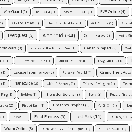
EVE Online
(4)
WireGuard
(2)
Twin Saga
(1)
505 Mobile S.r.l
(1)
KakaoGames
(2)
1)
Hex: Shards of Fate
(1)
ACE Online
(1)
Arena
Android
(34)
EverQuest
(5)
Conan Exiles
(2)
Hotta St
nholy Wars
(3)
Genshin Impact
(3)
Pirates of the Burning Sea
(1)
Wak
uad
(1)
The Swordsmen X
(1)
Ubisoft Montreal
(1)
Frag Lab LLC
(1)
Grand Theft Auto
Escape From Tarkov
(3)
i
(1)
Forsaken World
(1)
PlanetSide
(3)
c
(1)
Ubisoft Annecy
(1)
Tribes of Midgard
(1)
Team
The Elder Scrolls
(3)
Tera
(3)
 Ring
(1)
Roblox
(1)
Puzzle Pirates
Dragon's Prophet
(3)
tacks
(2)
Risk of Rain
(1)
Yu-Gi-Oh!
(1)
Honk
Lost Ark
(11)
Final Fantasy
(6)
(1)
Trove
(1)
Dark Age of 
Wurm Online
(3)
Dark Nemesis: Infinite Quest
(1)
Sudden Attack
(1)