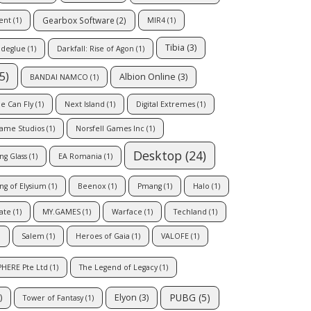
Gearbox Software
(2)
ent
(1)
MIR4
(1)
Tibia
(3)
deglue
(1)
Darkfall: Rise of Agon
(1)
5)
Albion Online
(3)
BANDAI NAMCO
(1)
e Can Fly
(1)
Next Island
(1)
Digital Extremes
(1)
ame Studios
(1)
Norsfell Games Inc
(1)
Desktop
(24)
ng Glass
(1)
EA Romania
(1)
ng of Elysium
(1)
Beenox
(1)
Pmang
(1)
Halo
(1)
Fate
(1)
MY.GAMES
(1)
Warface
(1)
Techland
(1)
)
Salem
(1)
Heroes of Gaia
(1)
VALOFE
(1)
ERE Pte Ltd
(1)
The Legend of Legacy
(1)
PUBG
(5)
)
Elyon
(3)
Tower of Fantasy
(1)