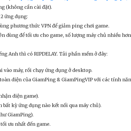
ụng (không cần cài đặt).
2 ứng dụng:
dùng phương thức VPN để giảm ping chơi game.
n dùng để tối ưu cho game, số lượng máy chủ nhiều hơ
ếng Anh thì có RIPDELAY. Tải phần mềm ở đây:
cài vào máy, rồi chạy ứng dụng ở desktop.
toàn diện của GiamPing & GiamPingVIP với các tính năn
nhận diện game).
 bất kỳ ứng dụng nào kết nối qua máy chủ).
như GiamPing).
tối ưu nhất đến game.