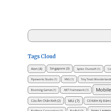
Tags Cloud
Aion
(4)
Singapore
(3)
Spike Chunsoft
(1)
Co
Pipeworks Studio
(1)
VNG
(1)
Tiny Tina's Wonderland
Mobil
Booming Games
(1)
.NET Framework
(1)
MU
(7)
Cửu Âm Chân Kinh
(2)
Cổ Kiếm Kỳ Đàm
Apex Legen
PayPal
(2)
BioWare Corporation
(1)