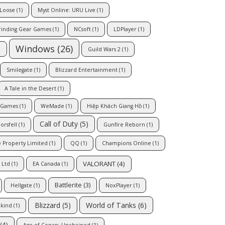
 Loose
(1)
Myst Online: URU Live
(1)
rinding Gear Games
(1)
NCsoft
(1)
LDPlayer
(1)
Windows
(26)
)
Guild Wars 2
(1)
Smilegate
(1)
Blizzard Entertainment
(1)
A Tale in the Desert
(1)
 Games
(1)
WeMade
(1)
Hiệp Khách Giang Hồ
(1)
Call of Duty
(5)
orsfell
(1)
Gunfire Reborn
(1)
 Property Limited
(1)
QQ
(1)
Champions Online
(1)
VALORANT
(4)
 Ltd
(1)
EA Canada
(1)
Battlerite
(3)
Hellgate
(1)
NoxPlayer
(1)
Blizzard
(5)
World of Tanks
(6)
kind
(1)
(4)
Age of Conan: Unchained
(1)