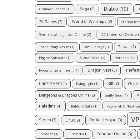
Diablo
(10)
Sega
(3)
Granado Espada
(1)
D
World of Warships
(3)
2K Games
(2)
Eternal Re
DC Universe Online
(
Swords of Legends Online
(2)
Taiwan
(2)
Three Rings Design
(1)
Tom Clancy's
(1)
Engine Software
(1)
Sumo Digital
(1)
Derakon
(1)
Dragon Nest
(3)
Perfect
Focus Entertainment
(1)
Guild
Rift
(3)
UNDECEMBER
(1)
Dying Light
(1)
Dungeons & Dragons Online
(2)
V
Guilty Gear
(1)
Paladins
(4)
Baldur's Gate
(1)
Ragnarok X: Next G
VP
Steam
(3)
Rocket League
(3)
Linux
(2)
Conquer Online
(3)
Treyarch
(1)
Lucasarts
(1)