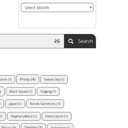
Search
Proxy
(4)
ngdom
(1)
Twelve Sky
(1)
)
Black Squad
(1)
Yulgang
(1)
)
Japan
(1)
Needs Games Inc
(1)
1)
PlayEveryWare
(1)
Fallen Earth
(1)
 Thoại
(4)
Destiny
(3)
Indonesia
(1)