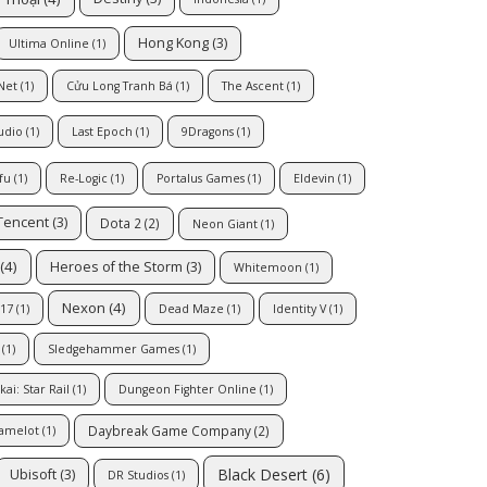
Hong Kong
(3)
Ultima Online
(1)
Net
(1)
Cửu Long Tranh Bá
(1)
The Ascent
(1)
udio
(1)
Last Epoch
(1)
9Dragons
(1)
fu
(1)
Re-Logic
(1)
Portalus Games
(1)
Eldevin
(1)
Tencent
(3)
Dota 2
(2)
Neon Giant
(1)
(4)
Heroes of the Storm
(3)
Whitemoon
(1)
Nexon
(4)
17
(1)
Dead Maze
(1)
Identity V
(1)
(1)
Sledgehammer Games
(1)
ai: Star Rail
(1)
Dungeon Fighter Online
(1)
Daybreak Game Company
(2)
Camelot
(1)
Black Desert
(6)
Ubisoft
(3)
DR Studios
(1)