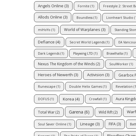
Angels Online
(3)
Fornite
(1)
Freestyle 2: Street B
Allods Online
(3)
Boundless
(1)
Lionheart Studio
(
World of Warplanes
(3)
miHoYo
(1)
Standing Sto
Defiance
(4)
Secret World Legends
(1)
EA Vancou
Dark Legends
(1)
Playwing LTD
(1)
Brawlhalla
(1)
Nexus The Kingdom of the Winds
(2)
SoulWorker
(1)
Heroes of Newerth
(3)
Activision
(3)
Gearbox P
Runescape
(1)
Double Helix Games
(1)
Revelation
(1
Korea
(4)
Aura King
DOFUS
(1)
Crowfall
(1)
Garena
(6)
War
Total War
(2)
Wild Rift
(2)
Lineage
(3)
FIFA
(3)
Soul Saver Online
(1)
Batt
Bloodline Cham
Konami
(1)
The Pride of Taern
(1)