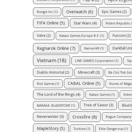
Overwatch
(6)
Epic Games
(2)
Bungie Inc
(1)
FIFA Online
(5)
Star Wars
(4)
Riders Republic
(
Valve
(2)
Funcom
(2)
Kakao Games Europe B.V.
(1)
Ragnarok Online
(7)
Darkfall U
RamenVR
(1)
Vietnam
(18)
LINE GAMES Corporation
(1)
Sq
Minecraft
(3)
Diablo Immortal
(2)
Bá Chủ Thế Giớ
CABAL Online
(5)
Riot Games
(1)
Runes of Magi
The Lord of the Rings
(4)
Kakao Games
(1)
Elden
Tree of Savior
(3)
BlueS
NARAKA: BLADEPOINT
(1)
Crossfire
(8)
Neverwinter
(3)
Rogue Company
MapleStory
(5)
Turbine
(1)
Elite Dangerous
(1)