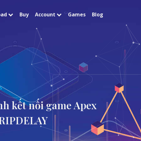
oad
Buy
Account
Games
Blog
s
nh kết nối game Apex
 RIPDELAY