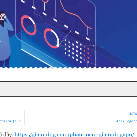
NEX
Apex Legends To Offer Two Physical Editions Next Month For $19.99 Each
Apex Legen
ở đây:
https://giamping.com/phan-mem-giampingvpn/