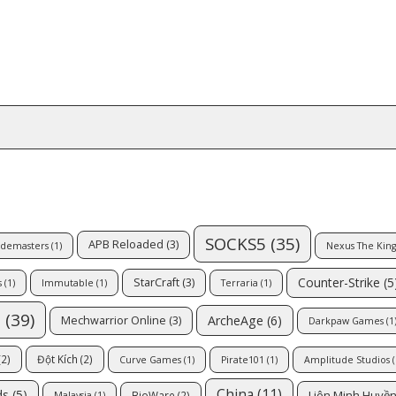
SOCKS5
(35)
APB Reloaded
(3)
demasters
(1)
Nexus The Ki
Counter-Strike
(5
StarCraft
(3)
s
(1)
Immutable
(1)
Terraria
(1)
e
(39)
ArcheAge
(6)
Mechwarrior Online
(3)
Darkpaw Games
(1
(2)
Đột Kích
(2)
Curve Games
(1)
Pirate101
(1)
Amplitude Studios
(
China
(11)
ds
(5)
Liên Minh Huyền
BioWare
(2)
Malaysia
(1)