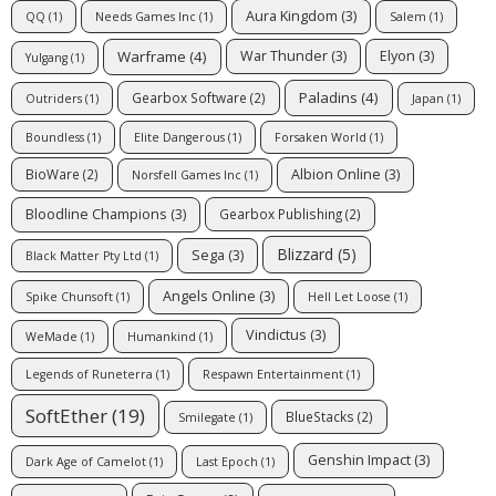
Aura Kingdom
(3)
QQ
(1)
Needs Games Inc
(1)
Salem
(1)
Warframe
(4)
War Thunder
(3)
Elyon
(3)
Yulgang
(1)
Paladins
(4)
Gearbox Software
(2)
Outriders
(1)
Japan
(1)
Boundless
(1)
Elite Dangerous
(1)
Forsaken World
(1)
Albion Online
(3)
BioWare
(2)
Norsfell Games Inc
(1)
Bloodline Champions
(3)
Gearbox Publishing
(2)
Blizzard
(5)
Sega
(3)
Black Matter Pty Ltd
(1)
Angels Online
(3)
Spike Chunsoft
(1)
Hell Let Loose
(1)
Vindictus
(3)
WeMade
(1)
Humankind
(1)
Legends of Runeterra
(1)
Respawn Entertainment
(1)
SoftEther
(19)
BlueStacks
(2)
Smilegate
(1)
Genshin Impact
(3)
Dark Age of Camelot
(1)
Last Epoch
(1)