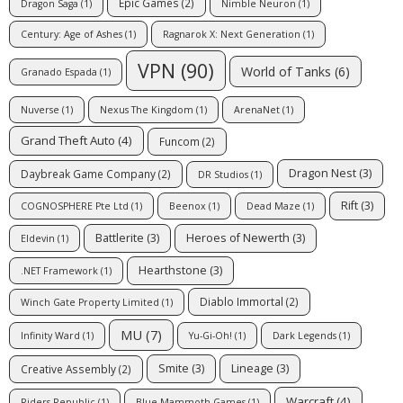
Epic Games
(2)
Dragon Saga
(1)
Nimble Neuron
(1)
Century: Age of Ashes
(1)
Ragnarok X: Next Generation
(1)
VPN
(90)
World of Tanks
(6)
Granado Espada
(1)
Nuverse
(1)
Nexus The Kingdom
(1)
ArenaNet
(1)
Grand Theft Auto
(4)
Funcom
(2)
Dragon Nest
(3)
Daybreak Game Company
(2)
DR Studios
(1)
Rift
(3)
COGNOSPHERE Pte Ltd
(1)
Beenox
(1)
Dead Maze
(1)
Battlerite
(3)
Heroes of Newerth
(3)
Eldevin
(1)
Hearthstone
(3)
.NET Framework
(1)
Diablo Immortal
(2)
Winch Gate Property Limited
(1)
MU
(7)
Infinity Ward
(1)
Yu-Gi-Oh!
(1)
Dark Legends
(1)
Smite
(3)
Lineage
(3)
Creative Assembly
(2)
Warcraft
(4)
Riders Republic
(1)
Blue Mammoth Games
(1)