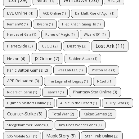
Windows
(26)
VTC
(2)
Norsfell
(1)
EVE Online
(4)
ACE Online
(1)
Darkfall: Rise of Agon
(1)
RamenVR
(1)
Ryzom
(1)
Hiệp Khách Giang Hồ
(1)
Heroes of Gaia
(1)
Runes of Magic
(1)
Wizard101
(1)
Lost Ark
(11)
PlanetSide
(3)
Destiny
(3)
CSGO
(2)
JX Online
(7)
Nexon
(4)
Sudden Attack
(1)
Panic Button Games
(2)
Frag Lab LLC
(1)
Priston Tale
(1)
APB Reloaded
(3)
The Legend of Legacy
(1)
NCsoft
(1)
Phantasy Star Online
(3)
Riders of Icarus
(1)
Team17
(1)
Digimon Masters Online
(1)
A Tale in the Desert
(1)
Guilty Gear
(1)
Counter-Strike
(5)
Total War
(2)
KakaoGames
(2)
Sledgehammer Games
(1)
Tiny Tina's Wonderlands
(1)
MapleStory
(5)
Star Trek Online
(2)
505 Mobile S.r.l
(1)