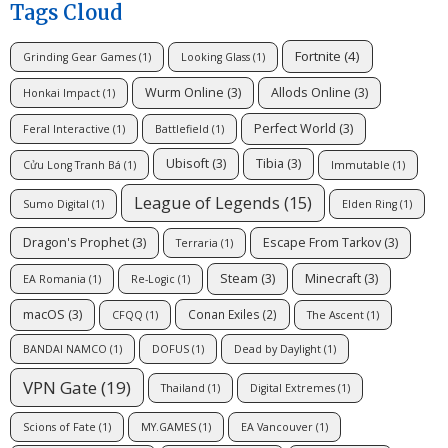
Tags Cloud
Fortnite
(4)
Grinding Gear Games
(1)
Looking Glass
(1)
Wurm Online
(3)
Allods Online
(3)
Honkai Impact
(1)
Perfect World
(3)
Feral Interactive
(1)
Battlefield
(1)
Ubisoft
(3)
Tibia
(3)
Cửu Long Tranh Bá
(1)
Immutable
(1)
League of Legends
(15)
Sumo Digital
(1)
Elden Ring
(1)
Dragon's Prophet
(3)
Escape From Tarkov
(3)
Terraria
(1)
Steam
(3)
Minecraft
(3)
EA Romania
(1)
Re-Logic
(1)
macOS
(3)
Conan Exiles
(2)
CFQQ
(1)
The Ascent
(1)
BANDAI NAMCO
(1)
DOFUS
(1)
Dead by Daylight
(1)
VPN Gate
(19)
Thailand
(1)
Digital Extremes
(1)
Scions of Fate
(1)
MY.GAMES
(1)
EA Vancouver
(1)