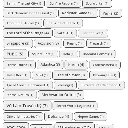
Zenith: The Last City
(1)
Gunfire Reborn
(1)
SoulWorker
(1)
Rockstar Games
(3)
PayPal
(2)
Dark Nemesis: Infinite Quest
(1)
Amplitude Studios
(1)
The Pride of Taern
(1)
The Lord of the Rings
(4)
VALOFE
(1)
Star Conflict
(1)
Singapore
(3)
Activision
(3)
Pmang
(1)
Treyarch
(1)
PUBG
(5)
Square Enix
(1)
Dota
(1)
Booming Games
(1)
Korea
(4)
Atlantica
(3)
Ultima Online
(1)
Codemasters
(1)
Tree of Savior
(3)
Mass Effect
(1)
MIR4
(1)
Playwing LTD
(1)
Age of Conan: Unchained
(1)
V Rising
(1)
Blizzard Entertainment
(1)
Mechwarrior Online
(3)
Eternal Return
(1)
Võ Lâm Truyền Kỳ
(7)
Secret World Legends
(1)
Defiance
(4)
Offworld Industries
(1)
Hopoo Games
(1)
iOS
(29)