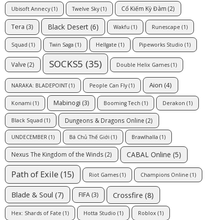
Cổ Kiếm Kỳ Đàm
(2)
Ubisoft Annecy
(1)
Twelve Sky
(1)
Black Desert
(6)
Tera
(3)
Wakfu
(1)
Runescape
(1)
Squad
(1)
Twin Saga
(1)
Hellgate
(1)
Pipeworks Studio
(1)
SOCKS5
(35)
Valve
(2)
Double Helix Games
(1)
Aion
(4)
NARAKA: BLADEPOINT
(1)
People Can Fly
(1)
Mabinogi
(3)
Konami
(1)
Booming Tech
(1)
Derakon
(1)
Dungeons & Dragons Online
(2)
Black Squad
(1)
UNDECEMBER
(1)
Bá Chủ Thế Giới
(1)
Brawlhalla
(1)
CABAL Online
(5)
Nexus The Kingdom of the Winds
(2)
Path of Exile
(15)
Riot Games
(1)
Champions Online
(1)
Blade & Soul
(7)
Crossfire
(8)
FIFA
(3)
Hex: Shards of Fate
(1)
Hotta Studio
(1)
Roblox
(1)