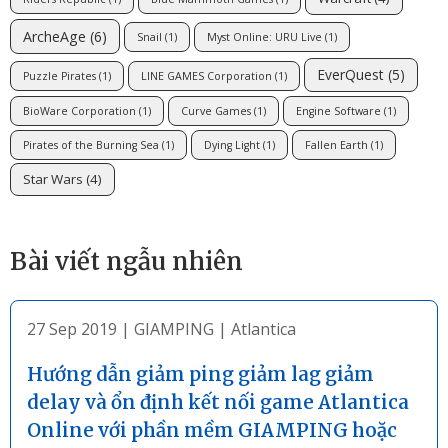
ArcheAge
(6)
Snail
(1)
Myst Online: URU Live
(1)
EverQuest
(5)
Puzzle Pirates
(1)
LINE GAMES Corporation
(1)
BioWare Corporation
(1)
Curve Games
(1)
Engine Software
(1)
Pirates of the Burning Sea
(1)
Dying Light
(1)
Fallen Earth
(1)
Star Wars
(4)
Bài viết ngẫu nhiên
27 Sep 2019
|
GIAMPING
|
Atlantica
Hướng dẫn giảm ping giảm lag giảm
delay và ổn định kết nối game Atlantica
Online với phần mềm GIAMPING hoặc