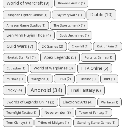
World of Warcraft
(9)
Bioware Austin
(1)
Diablo
(10)
Dungeon Fighter Online
(1)
PlayEveryWare
(1)
Amazon Game Studios
(1)
The Swordsmen X
(1)
Liên Minh Huyền Thoại
(4)
Gods Unchained
(1)
Guild Wars
(7)
2K Games
(2)
Crowfall
(1)
Risk of Rain
(1)
Apex Legends
(5)
Honkai: Star Rail
(1)
Portalus Games
(1)
FIFA Online
(5)
World of Warplanes
(3)
Codeglue
(1)
Linux
(2)
miHoYo
(1)
9Dragons
(1)
Turbine
(1)
Rust
(1)
Android
(34)
Final Fantasy
(6)
Proxy
(4)
Electronic Arts
(4)
Swords of Legends Online
(2)
Warface
(1)
Neverwinter
(3)
Teamfight Tactics
(1)
Tower of Fantasy
(1)
Tom Clancy's
(1)
Tribes of Midgard
(1)
Standing Stone Games
(1)