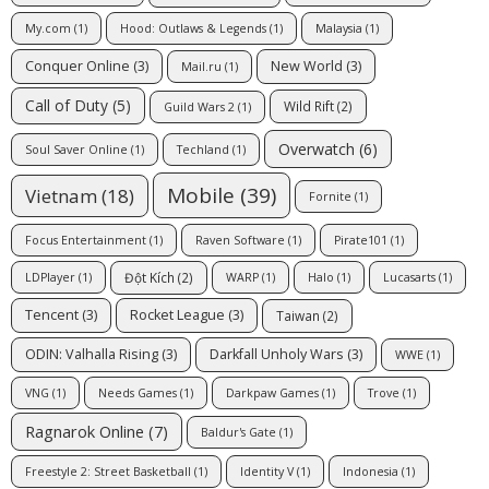
My.com
(1)
Hood: Outlaws & Legends
(1)
Malaysia
(1)
Conquer Online
(3)
New World
(3)
Mail.ru
(1)
Call of Duty
(5)
Wild Rift
(2)
Guild Wars 2
(1)
Overwatch
(6)
Soul Saver Online
(1)
Techland
(1)
Mobile
(39)
Vietnam
(18)
Fornite
(1)
Focus Entertainment
(1)
Raven Software
(1)
Pirate101
(1)
Đột Kích
(2)
LDPlayer
(1)
WARP
(1)
Halo
(1)
Lucasarts
(1)
Tencent
(3)
Rocket League
(3)
Taiwan
(2)
ODIN: Valhalla Rising
(3)
Darkfall Unholy Wars
(3)
WWE
(1)
VNG
(1)
Needs Games
(1)
Darkpaw Games
(1)
Trove
(1)
Ragnarok Online
(7)
Baldur's Gate
(1)
Freestyle 2: Street Basketball
(1)
Identity V
(1)
Indonesia
(1)