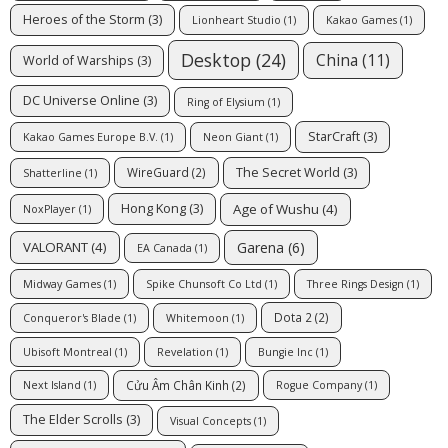
Heroes of the Storm
(3)
Lionheart Studio
(1)
Kakao Games
(1)
Desktop
(24)
China
(11)
World of Warships
(3)
DC Universe Online
(3)
Ring of Elysium
(1)
StarCraft
(3)
Kakao Games Europe B.V.
(1)
Neon Giant
(1)
The Secret World
(3)
WireGuard
(2)
Shatterline
(1)
Age of Wushu
(4)
Hong Kong
(3)
NoxPlayer
(1)
Garena
(6)
VALORANT
(4)
EA Canada
(1)
Midway Games
(1)
Spike Chunsoft Co Ltd
(1)
Three Rings Design
(1)
Dota 2
(2)
Conqueror's Blade
(1)
Whitemoon
(1)
Ubisoft Montreal
(1)
Revelation
(1)
Bungie Inc
(1)
Cửu Âm Chân Kinh
(2)
Next Island
(1)
Rogue Company
(1)
The Elder Scrolls
(3)
Visual Concepts
(1)