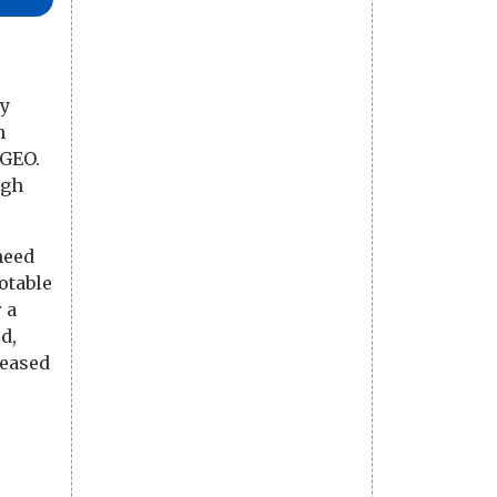
ey
m
 GEO.
ugh
need
otable
 a
d,
leased