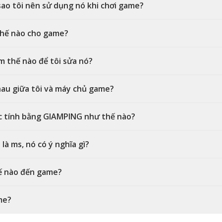
 sao tôi nên sử dụng nó khi chơi game?
thế nào cho game?
m thế nào để tôi sửa nó?
hau giữa tôi và máy chủ game?
ợc tính bằng GIAMPING như thế nào?
à ms, nó có ý nghĩa gì?
ế nào đến game?
me?