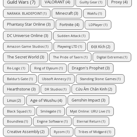
Guild Wars
(7)
VALORANT
(4)
Proxy
(4)
Guilty Gear
(1)
Minecraft
(3)
NARAKA: BLADEPOINT
(1)
Wakfu
(1)
Fortnite
(4)
Phantasy Star Online
(3)
LDPlayer
(1)
DC Universe Online
(3)
Sudden Attack
(1)
Đột Kích
(2)
Amazon Game Studios
(1)
Playwing LTD
(1)
The Secret World
(3)
The Pride of Taern
(1)
Digital Extremes
(1)
Dragon's Prophet
(3)
Re-Logic
(1)
Ring of Elysium
(1)
Baldur's Gate
(1)
Ubisoft Annecy
(1)
Standing Stone Games
(1)
Hearthstone
(3)
Cửu Âm Chân Kinh
(2)
DR Studios
(1)
Age of Wushu
(4)
Genshin Impact
(3)
Linux
(2)
Black Squad
(1)
Smilegate
(1)
Myst Online: URU Live
(1)
Boundless
(1)
Engine Software
(1)
Eternal Return
(1)
Creative Assembly
(2)
Ryzom
(1)
Tribes of Midgard
(1)