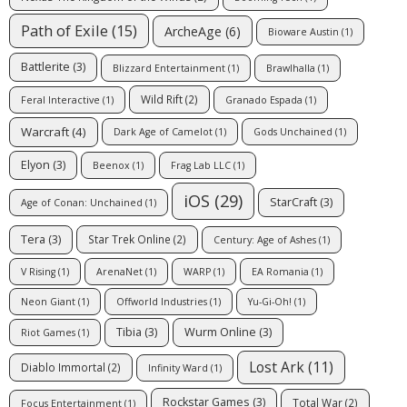
Path of Exile
(15)
ArcheAge
(6)
Bioware Austin
(1)
Battlerite
(3)
Blizzard Entertainment
(1)
Brawlhalla
(1)
Wild Rift
(2)
Feral Interactive
(1)
Granado Espada
(1)
Warcraft
(4)
Dark Age of Camelot
(1)
Gods Unchained
(1)
Elyon
(3)
Beenox
(1)
Frag Lab LLC
(1)
iOS
(29)
StarCraft
(3)
Age of Conan: Unchained
(1)
Tera
(3)
Star Trek Online
(2)
Century: Age of Ashes
(1)
V Rising
(1)
ArenaNet
(1)
WARP
(1)
EA Romania
(1)
Neon Giant
(1)
Offworld Industries
(1)
Yu-Gi-Oh!
(1)
Tibia
(3)
Wurm Online
(3)
Riot Games
(1)
Lost Ark
(11)
Diablo Immortal
(2)
Infinity Ward
(1)
Rockstar Games
(3)
Total War
(2)
Focus Entertainment
(1)