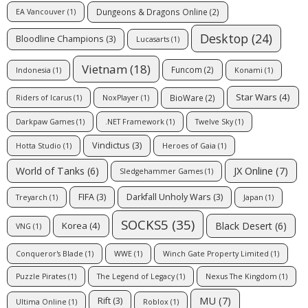
Dungeons & Dragons Online
(2)
EA Vancouver
(1)
Desktop
(24)
Bloodline Champions
(3)
Lucasarts
(1)
Vietnam
(18)
Funcom
(2)
Indonesia
(1)
Konami
(1)
Star Wars
(4)
BioWare
(2)
Riders of Icarus
(1)
NoxPlayer
(1)
Darkpaw Games
(1)
.NET Framework
(1)
Twelve Sky
(1)
Vindictus
(3)
Hotta Studio
(1)
Heroes of Gaia
(1)
JX Online
(7)
World of Tanks
(6)
Sledgehammer Games
(1)
FIFA
(3)
Darkfall Unholy Wars
(3)
Treyarch
(1)
Japan
(1)
SOCKS5
(35)
Black Desert
(6)
Korea
(4)
VNG
(1)
Conqueror's Blade
(1)
WWE
(1)
Winch Gate Property Limited
(1)
Puzzle Pirates
(1)
The Legend of Legacy
(1)
Nexus The Kingdom
(1)
MU
(7)
Rift
(3)
Ultima Online
(1)
Roblox
(1)