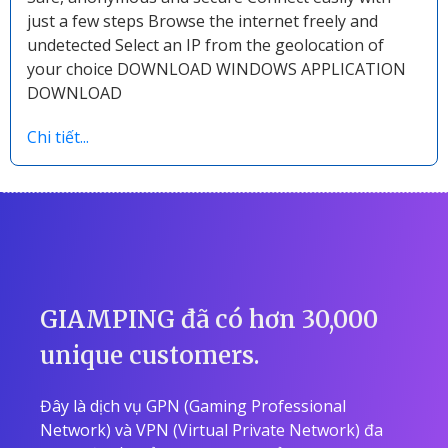
just a few steps Browse the internet freely and
undetected Select an IP from the geolocation of
your choice DOWNLOAD WINDOWS APPLICATION
DOWNLOAD
Chi tiết...
GIAMPING đã có hơn 30,000
unique customers.
Đây là dịch vụ GPN (Gaming Professional
Network) và VPN (Virtual Private Network) đa