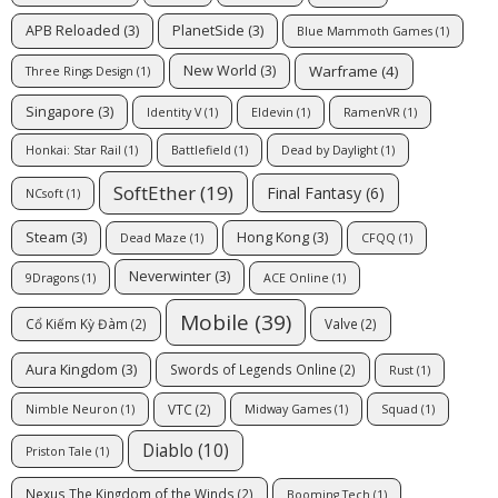
APB Reloaded
(3)
PlanetSide
(3)
Blue Mammoth Games
(1)
Warframe
(4)
New World
(3)
Three Rings Design
(1)
Singapore
(3)
Identity V
(1)
Eldevin
(1)
RamenVR
(1)
Honkai: Star Rail
(1)
Battlefield
(1)
Dead by Daylight
(1)
SoftEther
(19)
Final Fantasy
(6)
NCsoft
(1)
Steam
(3)
Hong Kong
(3)
Dead Maze
(1)
CFQQ
(1)
Neverwinter
(3)
9Dragons
(1)
ACE Online
(1)
Mobile
(39)
Cổ Kiếm Kỳ Đàm
(2)
Valve
(2)
Aura Kingdom
(3)
Swords of Legends Online
(2)
Rust
(1)
VTC
(2)
Nimble Neuron
(1)
Midway Games
(1)
Squad
(1)
Diablo
(10)
Priston Tale
(1)
Nexus The Kingdom of the Winds
(2)
Booming Tech
(1)