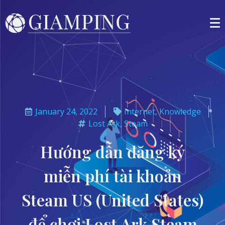
January 24, 2022
Internet
,
Knowledge
Lost Ark
,
Steam
Hướng dẫn đăng ký
miễn phí tài khoản
Steam US (United States)
để chơi Lost Ark Steam