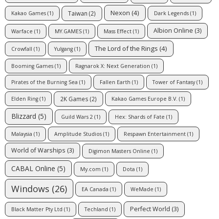
Nexon
(4)
Taiwan
(2)
Kakao Games
(1)
Dark Legends
(1)
Albion Online
(3)
Warface
(1)
MY.GAMES
(1)
Mass Effect
(1)
The Lord of the Rings
(4)
Crowfall
(1)
Yulgang
(1)
Booming Games
(1)
Ragnarok X: Next Generation
(1)
Pirates of the Burning Sea
(1)
Fallen Earth
(1)
Tower of Fantasy
(1)
2K Games
(2)
Elden Ring
(1)
Kakao Games Europe B.V.
(1)
Blizzard
(5)
Guild Wars 2
(1)
Hex: Shards of Fate
(1)
Malaysia
(1)
Amplitude Studios
(1)
Respawn Entertainment
(1)
World of Warships
(3)
Digimon Masters Online
(1)
CABAL Online
(5)
My.com
(1)
Dota
(1)
Windows
(26)
EA Canada
(1)
WeMade
(1)
Perfect World
(3)
Black Matter Pty Ltd
(1)
Techland
(1)