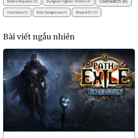
Overwatch
(6)
Riders Republic
(1)
Dungeon Fighter Online
(1)
Outriders
(1)
Elite Dangerous
(1)
Wizard101
(1)
Bài viết ngẫu nhiên