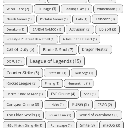
Lineage
(3)
WireGuard
(2)
Looking Glass
(1)
Whitemoon
(1)
Tencent
(3)
Needs Games
(1)
Portalus Games
(1)
Halo
(1)
Activision
(3)
Ubisoft
(3)
Derakon
(1)
BANDAI NAMCO
(1)
Freestyle 2: Street Basketball
(1)
A Tale in the Desert
(1)
Blade & Soul
(7)
Call of Duty
(5)
Dragon Nest
(3)
League of Legends
(15)
DOFUS
(1)
Counter-Strike
(5)
Pirate101
(1)
Twin Saga
(1)
Rocket League
(3)
Pmang
(1)
Humankind
(1)
EVE Online
(4)
Darkfall: Rise of Agon
(1)
Snail
(1)
PUBG
(5)
Conquer Online
(3)
CSGO
(2)
miHoYo
(1)
The Elder Scrolls
(3)
World of Warplanes
(3)
Square Enix
(1)
Smite
(3)
macOS
(3)
Hiệp Khách Giang Hồ
(1)
Runescape
(1)