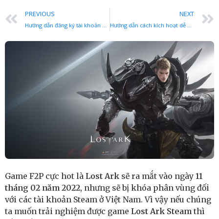
PREVIOUS
NEXT
Hướng dẫn đăng ký tài khoản Steam US (United States) để mở khóa và chơi các game quốc tế
Hướng dẫn cách kích hoạt dễ dàng tài khoản để chơi game Lost Ark Steam (US/EU) miễn phí
Game F2P cực hot là
Lost Ark
sẽ ra mắt vào ngày
11
tháng 02 năm 2022
, nhưng sẽ bị khóa phân vùng đối
với các tài khoản Steam ở Việt Nam. Vì vậy nếu chúng
ta muốn trải nghiệm được game
Lost Ark Steam
thì