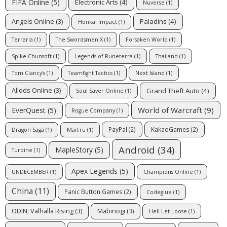
FIFA Online
(5)
Electronic Arts
(4)
Nuverse
(1)
Paladins
(4)
Angels Online
(3)
Honkai Impact
(1)
Terraria
(1)
The Swordsmen X
(1)
Forsaken World
(1)
Spike Chunsoft
(1)
Legends of Runeterra
(1)
Thailand
(1)
Tom Clancy's
(1)
Teamfight Tactics
(1)
Next Island
(1)
Grand Theft Auto
(4)
Allods Online
(3)
Soul Saver Online
(1)
World of Warcraft
(9)
EverQuest
(5)
Rogue Company
(1)
PayPal
(2)
KakaoGames
(2)
Dragon Saga
(1)
Mail.ru
(1)
Android
(34)
MapleStory
(5)
Turbine
(1)
Apex Legends
(5)
UNDECEMBER
(1)
Champions Online
(1)
China
(11)
Panic Button Games
(2)
Codeglue
(1)
ODIN: Valhalla Rising
(3)
Mabinogi
(3)
Hell Let Loose
(1)