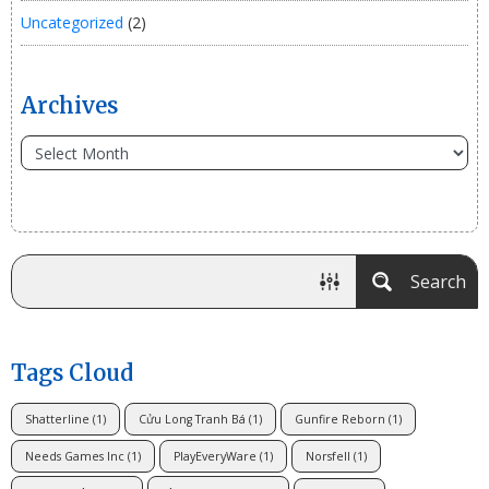
Uncategorized
(2)
Archives
Search
Tags Cloud
Shatterline
(1)
Cửu Long Tranh Bá
(1)
Gunfire Reborn
(1)
Needs Games Inc
(1)
PlayEveryWare
(1)
Norsfell
(1)