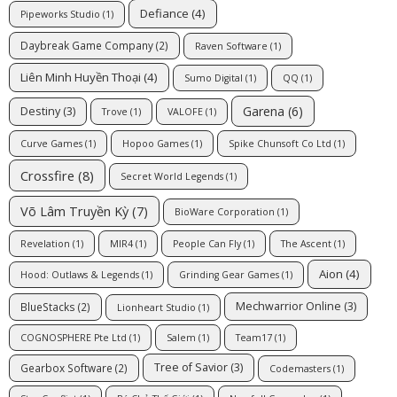
Defiance
(4)
Pipeworks Studio
(1)
Daybreak Game Company
(2)
Raven Software
(1)
Liên Minh Huyền Thoại
(4)
Sumo Digital
(1)
QQ
(1)
Garena
(6)
Destiny
(3)
Trove
(1)
VALOFE
(1)
Curve Games
(1)
Hopoo Games
(1)
Spike Chunsoft Co Ltd
(1)
Crossfire
(8)
Secret World Legends
(1)
Võ Lâm Truyền Kỳ
(7)
BioWare Corporation
(1)
Revelation
(1)
MIR4
(1)
People Can Fly
(1)
The Ascent
(1)
Aion
(4)
Hood: Outlaws & Legends
(1)
Grinding Gear Games
(1)
Mechwarrior Online
(3)
BlueStacks
(2)
Lionheart Studio
(1)
COGNOSPHERE Pte Ltd
(1)
Salem
(1)
Team17
(1)
Tree of Savior
(3)
Gearbox Software
(2)
Codemasters
(1)