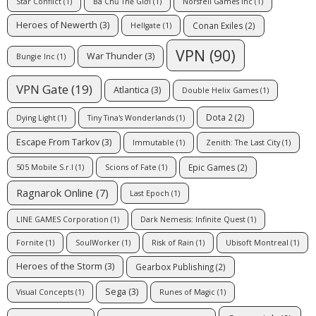
Star Conflict
(1)
Bá Chủ Thế Giới
(1)
Norsfell Games Inc
(1)
Heroes of Newerth
(3)
Conan Exiles
(2)
Hellgate
(1)
VPN
(90)
War Thunder
(3)
Bungie Inc
(1)
VPN Gate
(19)
Atlantica
(3)
Double Helix Games
(1)
Dota 2
(2)
Dying Light
(1)
Tiny Tina's Wonderlands
(1)
Escape From Tarkov
(3)
Immutable
(1)
Zenith: The Last City
(1)
Epic Games
(2)
505 Mobile S.r.l
(1)
Scions of Fate
(1)
Ragnarok Online
(7)
Last Epoch
(1)
LINE GAMES Corporation
(1)
Dark Nemesis: Infinite Quest
(1)
Fornite
(1)
SoulWorker
(1)
Risk of Rain
(1)
Ubisoft Montreal
(1)
Heroes of the Storm
(3)
Gearbox Publishing
(2)
Sega
(3)
Visual Concepts
(1)
Runes of Magic
(1)