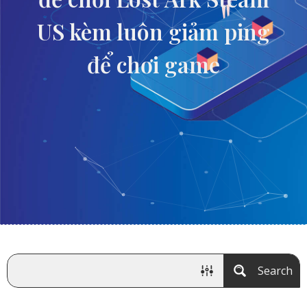
US kèm luôn giảm ping
để chơi game
Search