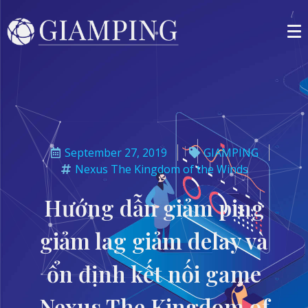
September 27, 2019
GIAMPING
Nexus The Kingdom of the Winds
Hướng dẫn giảm ping
giảm lag giảm delay và
ổn định kết nối game
Nexus The Kingdom of