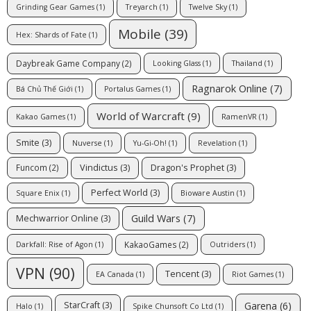
Grinding Gear Games
(1)
Treyarch
(1)
Twelve Sky
(1)
Mobile
(39)
Hex: Shards of Fate
(1)
Daybreak Game Company
(2)
Looking Glass
(1)
Thailand
(1)
Ragnarok Online
(7)
Bá Chủ Thế Giới
(1)
Portalus Games
(1)
World of Warcraft
(9)
Kakao Games
(1)
RamenVR
(1)
Smite
(3)
Nuverse
(1)
Yu-Gi-Oh!
(1)
Revelation
(1)
Vindictus
(3)
Dragon's Prophet
(3)
Funcom
(2)
Perfect World
(3)
Square Enix
(1)
Bioware Austin
(1)
Guild Wars
(7)
Mechwarrior Online
(3)
KakaoGames
(2)
Darkfall: Rise of Agon
(1)
Outriders
(1)
VPN
(90)
Tencent
(3)
EA Canada
(1)
Riot Games
(1)
Garena
(6)
StarCraft
(3)
Halo
(1)
Spike Chunsoft Co Ltd
(1)