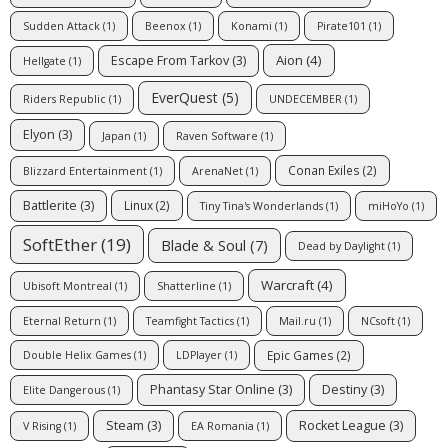
Sudden Attack
(1)
Beenox
(1)
Konami
(1)
Pirate101
(1)
Aion
(4)
Escape From Tarkov
(3)
Hellgate
(1)
EverQuest
(5)
Riders Republic
(1)
UNDECEMBER
(1)
Elyon
(3)
Japan
(1)
Raven Software
(1)
Conan Exiles
(2)
Blizzard Entertainment
(1)
ArenaNet
(1)
Battlerite
(3)
Linux
(2)
Tiny Tina's Wonderlands
(1)
miHoYo
(1)
SoftEther
(19)
Blade & Soul
(7)
Dead by Daylight
(1)
Warcraft
(4)
Ubisoft Montreal
(1)
Shatterline
(1)
Eternal Return
(1)
Teamfight Tactics
(1)
Mail.ru
(1)
NCsoft
(1)
Epic Games
(2)
Double Helix Games
(1)
LDPlayer
(1)
Phantasy Star Online
(3)
Destiny
(3)
Elite Dangerous
(1)
Steam
(3)
Rocket League
(3)
V Rising
(1)
EA Romania
(1)