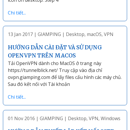
Chi tiết...
13 Jan 2017
|
GIAMPING
|
Desktop
,
macOS
,
VPN
HƯỚNG DẪN CÀI ĐẶT VÀ SỬ DỤNG
OPENVPN TRÊN MACOS
Tải OpenVPN dành cho MacOS ở trang này
https://tunnelblick.net/ Truy cập vào địa chỉ
ovpn.giamping.com để lấy files cấu hình các máy chủ.
Sau đó kết nối với Tài khoản
Chi tiết...
01 Nov 2016
|
GIAMPING
|
Desktop
,
VPN
,
Windows