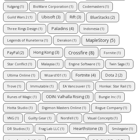
Yulgang
(1)
BioWare Corporation
(1)
Codemasters
(1)
Ubisoft
(3)
Rift
(3)
BlueStacks
(2)
Guild Wars 2
(1)
Paladins
(4)
Three Rings Design
(1)
Indonesia
(1)
MapleStory
(5)
Legends of Runeterra
(1)
Derakon
(1)
Crossfire
(8)
Hong Kong
(3)
PayPal
(2)
Fornite
(1)
Star Conflict
(1)
Malaysia
(1)
Engine Software
(1)
Twin Saga
(1)
Fortnite
(4)
Dota 2
(2)
Ultima Online
(1)
Wizard101
(1)
Trove
(1)
Immutable
(1)
EA Vancouver
(1)
Honkai: Star Rail
(1)
ODIN: Valhalla Rising
(3)
Runes of Magic
(1)
Bungie Inc
(1)
Hotta Studio
(1)
Digimon Masters Online
(1)
Rogue Company
(1)
VNG
(1)
Guilty Gear
(1)
Norsfell
(1)
Visual Concepts
(1)
Hearthstone
(3)
DR Studios
(1)
Frag Lab LLC
(1)
Smilegate
(1)