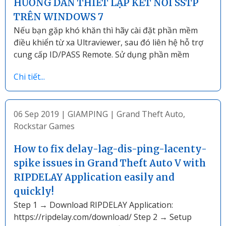
HƯỚNG DẪN THIẾT LẬP KẾT NỐI SSTP
TRÊN WINDOWS 7
Nếu bạn gặp khó khăn thì hãy cài đặt phần mềm
điều khiển từ xa Ultraviewer, sau đó liên hệ hỗ trợ
cung cấp ID/PASS Remote. Sử dụng phần mềm
Chi tiết...
06 Sep 2019
|
GIAMPING
|
Grand Theft Auto
,
Rockstar Games
How to fix delay-lag-dis-ping-lacenty-
spike issues in Grand Theft Auto V with
RIPDELAY Application easily and
quickly!
Step 1 → Download RIPDELAY Application:
https://ripdelay.com/download/ Step 2 → Setup