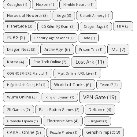
Nexon
(4)
Codeglue
(1)
Nimble Neuron
(1)
Heroes of Newerth
(3)
Sega
(3)
Ubisoft Annecy
(1)
PlanetSide
(3)
FIFA
(3)
Cổ Kiếm Kỳ Đàm
(2)
Dragon Saga
(1)
PUBG
(5)
Century: Age of Ashes
(1)
Dota
(1)
MU
(7)
ArcheAge
(6)
Dragon Nest
(3)
Priston Tale
(1)
Lost Ark
(11)
Korea
(4)
Star Trek Online
(2)
COGNOSPHERE Pte Ltd
(1)
Myst Online: URU Live
(1)
World of Tanks
(6)
Hiệp Khách Giang Hồ
(1)
Team17
(1)
VPN Gate
(19)
Wurm Online
(3)
Ring of Elysium
(1)
Defiance
(4)
2K Games
(2)
Panic Button Games
(2)
Electronic Arts
(4)
Granado Espada
(1)
9Dragons
(1)
CABAL Online
(5)
Genshin Impact
(3)
Puzzle Pirates
(1)