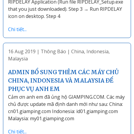
RIPDELAY Application (Run file RIPDELAY_Setup.exe
that you just downloaded). Step 3 → Run RIPDELAY
icon on desktop. Step 4
Chi tiết...
16 Aug 2019
|
Thông Báo
|
China
,
Indonesia
,
Malaysia
ADMIN BỔ SUNG THÊM CÁC MÁY CHỦ
CHINA, INDONESIA VÀ MALAYSIA ĐỂ
PHỤC VỤ ANH EM
Cảm ơn anh em đã ủng hộ GIAMPING.COM. Các máy
chủ được update mã định danh mới như sau: China:
cn01.giamping.com Indonesia: id01.giamping.com
Malaysia: my01.giamping.com
Chi tiết...