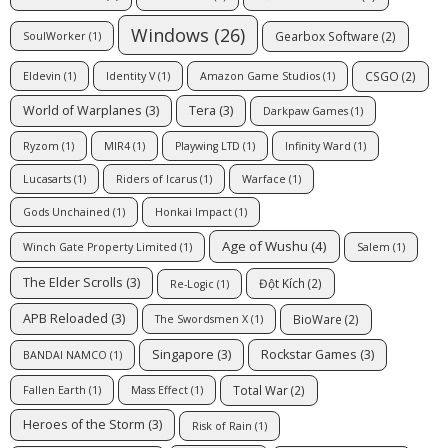
Windows
(26)
Gearbox Software
(2)
SoulWorker
(1)
CSGO
(2)
Eldevin
(1)
Identity V
(1)
Amazon Game Studios
(1)
World of Warplanes
(3)
Tera
(3)
Darkpaw Games
(1)
Ryzom
(1)
MIR4
(1)
Playwing LTD
(1)
Infinity Ward
(1)
Lucasarts
(1)
Riders of Icarus
(1)
Warface
(1)
Gods Unchained
(1)
Honkai Impact
(1)
Age of Wushu
(4)
Winch Gate Property Limited
(1)
Salem
(1)
The Elder Scrolls
(3)
Đột Kích
(2)
Re-Logic
(1)
APB Reloaded
(3)
BioWare
(2)
The Swordsmen X
(1)
Singapore
(3)
Rockstar Games
(3)
BANDAI NAMCO
(1)
Total War
(2)
Fallen Earth
(1)
Mass Effect
(1)
Heroes of the Storm
(3)
Risk of Rain
(1)