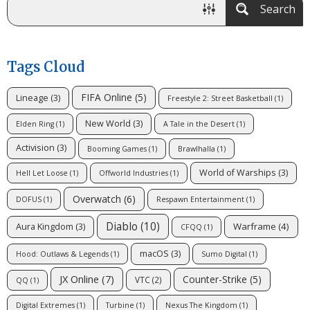
Search
Tags Cloud
FIFA Online
(5)
Lineage
(3)
Freestyle 2: Street Basketball
(1)
New World
(3)
Elden Ring
(1)
A Tale in the Desert
(1)
Activision
(3)
Booming Games
(1)
Brawlhalla
(1)
World of Warships
(3)
Hell Let Loose
(1)
Offworld Industries
(1)
Overwatch
(6)
DOFUS
(1)
Respawn Entertainment
(1)
Diablo
(10)
Warframe
(4)
Aura Kingdom
(3)
CFQQ
(1)
macOS
(3)
Hood: Outlaws & Legends
(1)
Sumo Digital
(1)
JX Online
(7)
Counter-Strike
(5)
VTC
(2)
QQ
(1)
Digital Extremes
(1)
Turbine
(1)
Nexus The Kingdom
(1)