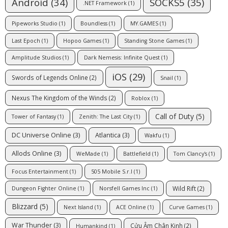
SOCKS5
(35)
Android
(34)
.NET Framework
(1)
Pipeworks Studio
(1)
Boundless
(1)
MY.GAMES
(1)
Last Epoch
(1)
Hopoo Games
(1)
Standing Stone Games
(1)
Amplitude Studios
(1)
Dark Nemesis: Infinite Quest
(1)
iOS
(29)
Swords of Legends Online
(2)
Snail
(1)
Nexus The Kingdom of the Winds
(2)
Roblox
(1)
Call of Duty
(5)
Tower of Fantasy
(1)
Zenith: The Last City
(1)
DC Universe Online
(3)
Atlantica
(3)
Wakfu
(1)
Allods Online
(3)
WeMade
(1)
Battlefield
(1)
Tom Clancy's
(1)
Focus Entertainment
(1)
505 Mobile S.r.l
(1)
Wild Rift
(2)
Dungeon Fighter Online
(1)
Norsfell Games Inc
(1)
Blizzard
(5)
Next Island
(1)
ACE Online
(1)
Curve Games
(1)
War Thunder
(3)
Cửu Âm Chân Kinh
(2)
Humankind
(1)