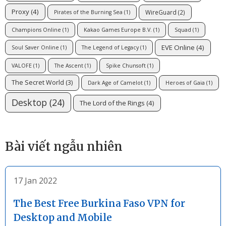
Proxy
(4)
WireGuard
(2)
Pirates of the Burning Sea
(1)
Champions Online
(1)
Kakao Games Europe B.V.
(1)
Squad
(1)
EVE Online
(4)
Soul Saver Online
(1)
The Legend of Legacy
(1)
VALOFE
(1)
The Ascent
(1)
Spike Chunsoft
(1)
The Secret World
(3)
Dark Age of Camelot
(1)
Heroes of Gaia
(1)
Desktop
(24)
The Lord of the Rings
(4)
Bài viết ngẫu nhiên
17 Jan 2022
The Best Free Burkina Faso VPN for
Desktop and Mobile