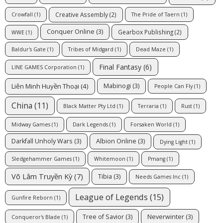
Creative Assembly
(2)
Crowfall
(1)
The Pride of Taern
(1)
Conquer Online
(3)
Gearbox Publishing
(2)
WWE
(1)
Baldur's Gate
(1)
Tribes of Midgard
(1)
Dead Maze
(1)
Final Fantasy
(6)
LINE GAMES Corporation
(1)
Liên Minh Huyền Thoại
(4)
Mabinogi
(3)
People Can Fly
(1)
China
(11)
Black Matter Pty Ltd
(1)
Terraria
(1)
Rust
(1)
Midway Games
(1)
Dark Legends
(1)
Forsaken World
(1)
Darkfall Unholy Wars
(3)
Albion Online
(3)
Dying Light
(1)
Sledgehammer Games
(1)
Whitemoon
(1)
Pmang
(1)
Võ Lâm Truyền Kỳ
(7)
Tibia
(3)
Needs Games Inc
(1)
League of Legends
(15)
Gunfire Reborn
(1)
Tree of Savior
(3)
Neverwinter
(3)
Conqueror's Blade
(1)