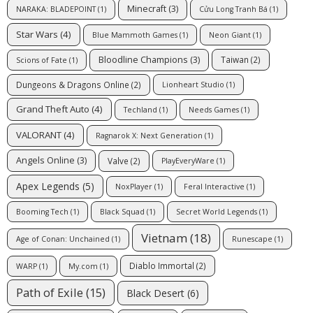
Minecraft
(3)
NARAKA: BLADEPOINT
(1)
Cửu Long Tranh Bá
(1)
Star Wars
(4)
Blue Mammoth Games
(1)
Neon Giant
(1)
Bloodline Champions
(3)
Taiwan
(2)
Scions of Fate
(1)
Dungeons & Dragons Online
(2)
Lionheart Studio
(1)
Grand Theft Auto
(4)
Techland
(1)
Needs Games
(1)
VALORANT
(4)
Ragnarok X: Next Generation
(1)
Angels Online
(3)
Valve
(2)
PlayEveryWare
(1)
Apex Legends
(5)
NoxPlayer
(1)
Feral Interactive
(1)
Booming Tech
(1)
Black Squad
(1)
Secret World Legends
(1)
Vietnam
(18)
Age of Conan: Unchained
(1)
Runescape
(1)
Diablo Immortal
(2)
WARP
(1)
My.com
(1)
Path of Exile
(15)
Black Desert
(6)