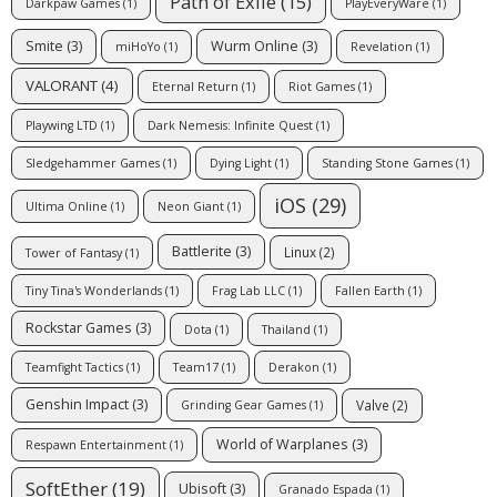
Path of Exile
(15)
Darkpaw Games
(1)
PlayEveryWare
(1)
Smite
(3)
Wurm Online
(3)
miHoYo
(1)
Revelation
(1)
VALORANT
(4)
Eternal Return
(1)
Riot Games
(1)
Playwing LTD
(1)
Dark Nemesis: Infinite Quest
(1)
Sledgehammer Games
(1)
Dying Light
(1)
Standing Stone Games
(1)
iOS
(29)
Ultima Online
(1)
Neon Giant
(1)
Battlerite
(3)
Linux
(2)
Tower of Fantasy
(1)
Tiny Tina's Wonderlands
(1)
Frag Lab LLC
(1)
Fallen Earth
(1)
Rockstar Games
(3)
Dota
(1)
Thailand
(1)
Teamfight Tactics
(1)
Team17
(1)
Derakon
(1)
Genshin Impact
(3)
Valve
(2)
Grinding Gear Games
(1)
World of Warplanes
(3)
Respawn Entertainment
(1)
SoftEther
(19)
Ubisoft
(3)
Granado Espada
(1)