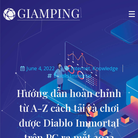
June 4, 2022
Internet
,
Knowledge
Diablo Immortal
Hướng dẫn hoàn chỉnh
từ A-Z cách tải và chơi
được Diablo Immortal
trên PC ra mắt 2022