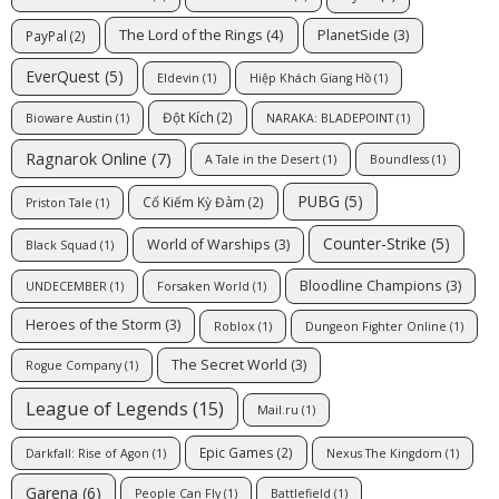
The Lord of the Rings
(4)
PlanetSide
(3)
PayPal
(2)
EverQuest
(5)
Eldevin
(1)
Hiệp Khách Giang Hồ
(1)
Đột Kích
(2)
Bioware Austin
(1)
NARAKA: BLADEPOINT
(1)
Ragnarok Online
(7)
A Tale in the Desert
(1)
Boundless
(1)
PUBG
(5)
Cổ Kiếm Kỳ Đàm
(2)
Priston Tale
(1)
Counter-Strike
(5)
World of Warships
(3)
Black Squad
(1)
Bloodline Champions
(3)
UNDECEMBER
(1)
Forsaken World
(1)
Heroes of the Storm
(3)
Roblox
(1)
Dungeon Fighter Online
(1)
The Secret World
(3)
Rogue Company
(1)
League of Legends
(15)
Mail.ru
(1)
Epic Games
(2)
Darkfall: Rise of Agon
(1)
Nexus The Kingdom
(1)
Garena
(6)
People Can Fly
(1)
Battlefield
(1)