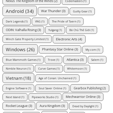
Nexus The Kingdom of the Winds
(2)
Codemasters
(1)
Android
(34)
War Thunder
(3)
Guilty Gear
(1)
Dark Legends
(1)
VNG
(1)
The Pride of Taern
(1)
ODIN: Valhalla Rising
(3)
Yulgang
(1)
Bá Chủ Thế Giới
(1)
Electronic Arts
(4)
Winch Gate Property Limited
(1)
Windows
(26)
Phantasy Star Online
(3)
My.com
(1)
Atlantica
(3)
Blue Mammoth Games
(1)
Trove
(1)
Salem
(1)
Nimble Neuron
(1)
Curve Games
(1)
Whitemoon
(1)
Vietnam
(18)
Age of Conan: Unchained
(1)
Gearbox Publishing
(2)
Engine Software
(1)
Soul Saver Online
(1)
Mechwarrior Online
(3)
Next Island
(1)
Pipeworks Studio
(1)
Rocket League
(3)
Aura Kingdom
(3)
Dead by Daylight
(1)