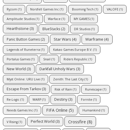
Ryzom
(1)
Norsfell Games Inc
(1)
Booming Tech
(1)
VALOFE
(1)
Amplitude Studios
(1)
Warface
(1)
MY.GAMES
(1)
Hearthstone
(3)
BlueStacks
(2)
DR Studios
(1)
Star Wars
(4)
Warframe
(4)
Panic Button Games
(2)
Legends of Runeterra
(1)
Kakao Games Europe B.V.
(1)
Portalus Games
(1)
Snail
(1)
Riders Republic
(1)
New World
(3)
Darkfall Unholy Wars
(3)
Myst Online: URU Live
(1)
Zenith: The Last City
(1)
Escape From Tarkov
(3)
Risk of Rain
(1)
Runescape
(1)
Destiny
(3)
Re-Logic
(1)
WARP
(1)
Fornite
(1)
FIFA Online
(5)
Needs Games Inc
(1)
Humankind
(1)
Crossfire
(8)
Perfect World
(3)
V Rising
(1)