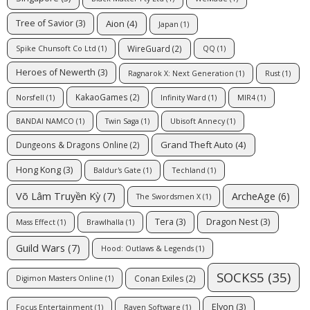
Aion
(4)
Tree of Savior
(3)
Japan
(1)
WireGuard
(2)
Spike Chunsoft Co Ltd
(1)
QQ
(1)
Heroes of Newerth
(3)
Ragnarok X: Next Generation
(1)
Rust
(1)
KakaoGames
(2)
Norsfell
(1)
Infinity Ward
(1)
MIR4
(1)
BANDAI NAMCO
(1)
Twin Saga
(1)
Ubisoft Annecy
(1)
Grand Theft Auto
(4)
Dungeons & Dragons Online
(2)
Hong Kong
(3)
Baldur's Gate
(1)
Techland
(1)
Võ Lâm Truyền Kỳ
(7)
ArcheAge
(6)
The Swordsmen X
(1)
Tera
(3)
Dragon Nest
(3)
Mass Effect
(1)
Brawlhalla
(1)
Guild Wars
(7)
Hood: Outlaws & Legends
(1)
SOCKS5
(35)
Conan Exiles
(2)
Digimon Masters Online
(1)
Elyon
(3)
Focus Entertainment
(1)
Raven Software
(1)