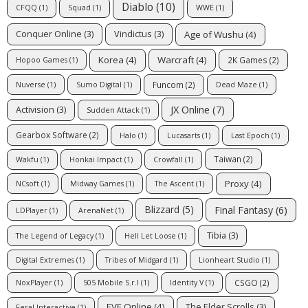
Diablo
(10)
CFQQ
(1)
Squad
(1)
WWE
(1)
Age of Wushu
(4)
Conquer Online
(3)
Vindictus
(3)
Korea
(4)
Warcraft
(4)
2K Games
(2)
Hopoo Games
(1)
Funcom
(2)
Nuverse
(1)
Sumo Digital
(1)
Dead Maze
(1)
JX Online
(7)
Activision
(3)
Sudden Attack
(1)
Gearbox Software
(2)
Halo
(1)
Lucasarts
(1)
Last Epoch
(1)
Taiwan
(2)
Wakfu
(1)
Honkai Impact
(1)
Crowfall
(1)
Proxy
(4)
NCsoft
(1)
Midway Games
(1)
The Ascent
(1)
Blizzard
(5)
Final Fantasy
(6)
LDPlayer
(1)
ArenaNet
(1)
Tibia
(3)
The Legend of Legacy
(1)
Hell Let Loose
(1)
Digital Extremes
(1)
Tribes of Midgard
(1)
Lionheart Studio
(1)
CSGO
(2)
NoxPlayer
(1)
505 Mobile S.r.l
(1)
Identity V
(1)
EVE Online
(4)
The Elder Scrolls
(3)
Feral Interactive
(1)