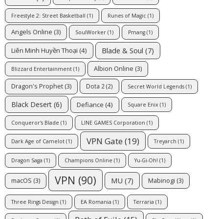
Freestyle 2: Street Basketball
(1)
Runes of Magic
(1)
Angels Online
(3)
SoulWorker
(1)
Pmang
(1)
Blade & Soul
(7)
Liên Minh Huyền Thoại
(4)
Albion Online
(3)
Blizzard Entertainment
(1)
Dragon's Prophet
(3)
Dota 2
(2)
Secret World Legends
(1)
Black Desert
(6)
Defiance
(4)
Square Enix
(1)
Conqueror's Blade
(1)
LINE GAMES Corporation
(1)
VPN Gate
(19)
Dark Age of Camelot
(1)
Treyarch
(1)
Dragon Saga
(1)
Champions Online
(1)
Yu-Gi-Oh!
(1)
VPN
(90)
MU
(7)
macOS
(3)
Mabinogi
(3)
Three Rings Design
(1)
EA Romania
(1)
Terraria
(1)