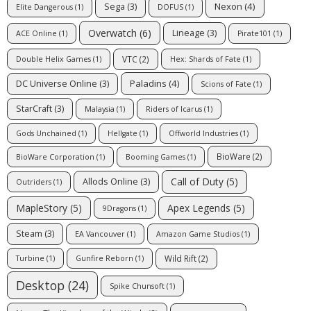
Nexon
(4)
Sega
(3)
Elite Dangerous
(1)
DOFUS
(1)
Overwatch
(6)
Lineage
(3)
ACE Online
(1)
Pirate101
(1)
VTC
(2)
Double Helix Games
(1)
Hex: Shards of Fate
(1)
Paladins
(4)
DC Universe Online
(3)
Scions of Fate
(1)
StarCraft
(3)
Malaysia
(1)
Riders of Icarus
(1)
Gods Unchained
(1)
Hellgate
(1)
Offworld Industries
(1)
BioWare
(2)
BioWare Corporation
(1)
Booming Games
(1)
Call of Duty
(5)
Allods Online
(3)
Outriders
(1)
MapleStory
(5)
Apex Legends
(5)
9Dragons
(1)
Steam
(3)
EA Vancouver
(1)
Amazon Game Studios
(1)
Wild Rift
(2)
Turbine
(1)
Gunfire Reborn
(1)
Desktop
(24)
Spike Chunsoft
(1)