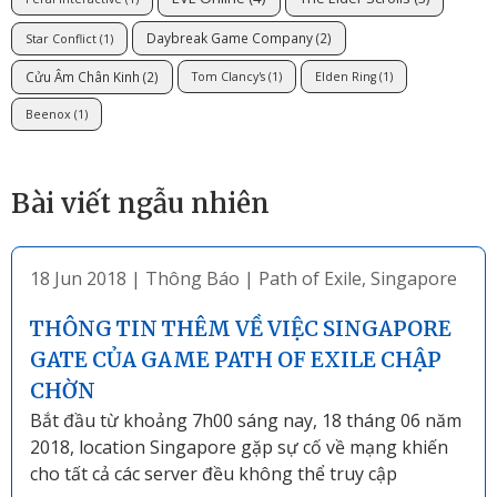
Daybreak Game Company
(2)
Star Conflict
(1)
Cửu Âm Chân Kinh
(2)
Tom Clancy's
(1)
Elden Ring
(1)
Beenox
(1)
Bài viết ngẫu nhiên
18 Jun 2018
|
Thông Báo
|
Path of Exile
,
Singapore
THÔNG TIN THÊM VỀ VIỆC SINGAPORE
GATE CỦA GAME PATH OF EXILE CHẬP
CHỜN
Bắt đầu từ khoảng 7h00 sáng nay, 18 tháng 06 năm
2018, location Singapore gặp sự cố về mạng khiến
cho tất cả các server đều không thể truy cập