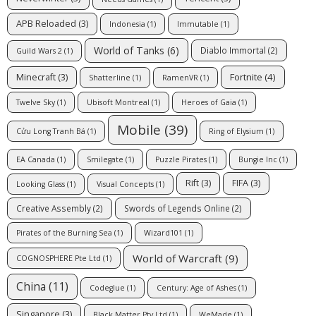
APB Reloaded
(3)
Indonesia
(1)
Immutable
(1)
World of Tanks
(6)
Diablo Immortal
(2)
Guild Wars 2
(1)
Fortnite
(4)
Minecraft
(3)
Shatterline
(1)
RamenVR
(1)
Twelve Sky
(1)
Ubisoft Montreal
(1)
Heroes of Gaia
(1)
Mobile
(39)
Cửu Long Tranh Bá
(1)
Ring of Elysium
(1)
EA Canada
(1)
Smilegate
(1)
Puzzle Pirates
(1)
Bungie Inc
(1)
Rift
(3)
FIFA
(3)
Looking Glass
(1)
Visual Concepts
(1)
Creative Assembly
(2)
Swords of Legends Online
(2)
Pirates of the Burning Sea
(1)
Wizard101
(1)
World of Warcraft
(9)
COGNOSPHERE Pte Ltd
(1)
China
(11)
Codeglue
(1)
Century: Age of Ashes
(1)
Singapore
(3)
Black Matter Pty Ltd
(1)
WeMade
(1)