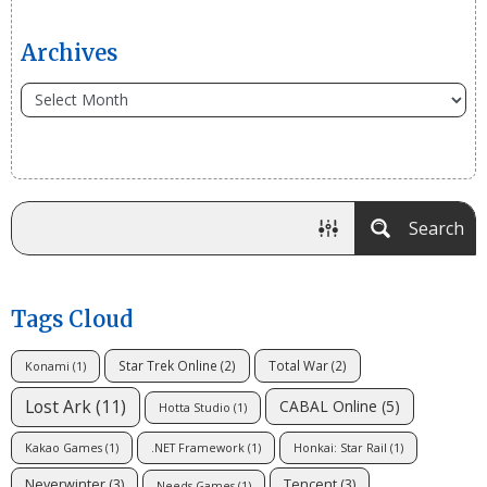
Archives
Search
Tags Cloud
Star Trek Online
(2)
Total War
(2)
Konami
(1)
Lost Ark
(11)
CABAL Online
(5)
Hotta Studio
(1)
Kakao Games
(1)
.NET Framework
(1)
Honkai: Star Rail
(1)
Neverwinter
(3)
Tencent
(3)
Needs Games
(1)