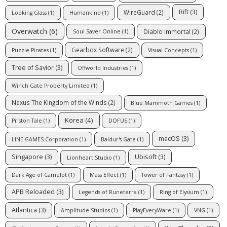
Rift
(3)
WireGuard
(2)
Looking Glass
(1)
Humankind
(1)
Overwatch
(6)
Diablo Immortal
(2)
Soul Saver Online
(1)
Gearbox Software
(2)
Puzzle Pirates
(1)
Visual Concepts
(1)
Tree of Savior
(3)
Offworld Industries
(1)
Winch Gate Property Limited
(1)
Nexus The Kingdom of the Winds
(2)
Blue Mammoth Games
(1)
Korea
(4)
Priston Tale
(1)
DOFUS
(1)
macOS
(3)
LINE GAMES Corporation
(1)
Baldur's Gate
(1)
Singapore
(3)
Ubisoft
(3)
Lionheart Studio
(1)
Dark Age of Camelot
(1)
Mass Effect
(1)
Tower of Fantasy
(1)
APB Reloaded
(3)
Legends of Runeterra
(1)
Ring of Elysium
(1)
Atlantica
(3)
Amplitude Studios
(1)
PlayEveryWare
(1)
VNG
(1)