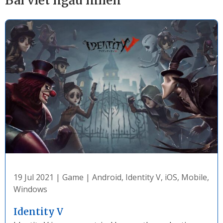
Bài viết ngẫu nhiên
19 Jul 2021
|
Game
|
Android
,
Identity V
,
iOS
,
Mobile
,
Windows
Identity V