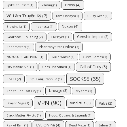
Proxy
(4)
Spike Chunsoft
(1)
V Rising
(1)
Võ Lâm Truyền Kỳ
(7)
Tom Clancy's
(1)
Guilty Gear
(1)
Nexon
(4)
Brawlhalla
(1)
Indonesia
(1)
Genshin Impact
(3)
Gearbox Publishing
(2)
LDPlayer
(1)
Phantasy Star Online
(3)
Codemasters
(1)
NARAKA: BLADEPOINT
(1)
Guild Wars 2
(1)
Curve Games
(1)
Call of Duty
(5)
505 Mobile S.r.l
(1)
Gods Unchained
(1)
SOCKS5
(35)
CSGO
(2)
Cửu Long Tranh Bá
(1)
Lineage
(3)
Zenith: The Last City
(1)
My.com
(1)
VPN
(90)
Vindictus
(3)
Valve
(2)
Dragon Saga
(1)
Black Matter Pty Ltd
(1)
Hood: Outlaws & Legends
(1)
EVE Online
(4)
Risk of Rain
(1)
Dead Maze
(1)
Salem
(1)