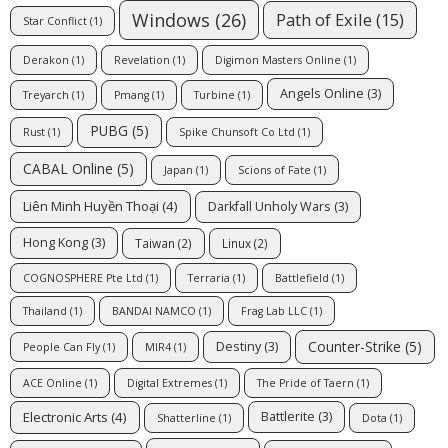
Windows
(26)
Path of Exile
(15)
Star Conflict
(1)
Derakon
(1)
Revelation
(1)
Digimon Masters Online
(1)
Angels Online
(3)
Treyarch
(1)
Pmang
(1)
Turbine
(1)
PUBG
(5)
Rust
(1)
Spike Chunsoft Co Ltd
(1)
CABAL Online
(5)
Japan
(1)
Scions of Fate
(1)
Liên Minh Huyền Thoại
(4)
Darkfall Unholy Wars
(3)
Hong Kong
(3)
Taiwan
(2)
Linux
(2)
COGNOSPHERE Pte Ltd
(1)
Terraria
(1)
Battlefield
(1)
Thailand
(1)
BANDAI NAMCO
(1)
Frag Lab LLC
(1)
Counter-Strike
(5)
Destiny
(3)
People Can Fly
(1)
MIR4
(1)
ACE Online
(1)
Digital Extremes
(1)
The Pride of Taern
(1)
Electronic Arts
(4)
Battlerite
(3)
Shatterline
(1)
Dota
(1)