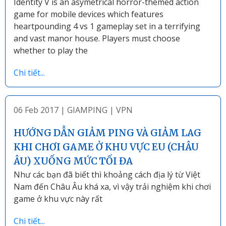
Identity V is an asymetrical horror-themed action
game for mobile devices which features
heartpounding 4 vs 1 gameplay set in a terrifying
and vast manor house. Players must choose
whether to play the
Chi tiết...
06 Feb 2017
|
GIAMPING
|
VPN
HƯỚNG DẪN GIẢM PING VÀ GIẢM LAG
KHI CHƠI GAME Ở KHU VỰC EU (CHÂU
ÂU) XUỐNG MỨC TỐI ĐA
Như các bạn đã biết thì khoảng cách địa lý từ Việt
Nam đến Châu Âu khá xa, vì vậy trải nghiệm khi chơi
game ở khu vực này rất
Chi tiết...