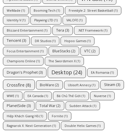
WeMade
(1)
Booming Tech
(1)
Freestyle 2: Street Basketball
(1)
Identity V
(1)
Playwing LTD
(1)
VALOFE
(1)
Tera
(3)
Blizzard Entertainment
(1)
.NET Framework
(1)
Tencent
(3)
DR Studios
(1)
Hopoo Games
(1)
BlueStacks
(2)
VTC
(2)
Focus Entertainment
(1)
Champions Online
(1)
The Swordsmen X
(1)
Desktop
(24)
Dragon's Prophet
(3)
EA Romania
(1)
Crossfire
(8)
Steam
(3)
BioWare
(2)
Ubisoft Annecy
(1)
WWE
(1)
EA Canada
(1)
Bá Chủ Thế Giới
(1)
Nuverse
(1)
PlanetSide
(3)
Total War
(2)
Sudden Attack
(1)
Hiệp Khách Giang Hồ
(1)
Fornite
(1)
Ragnarok X: Next Generation
(1)
Double Helix Games
(1)