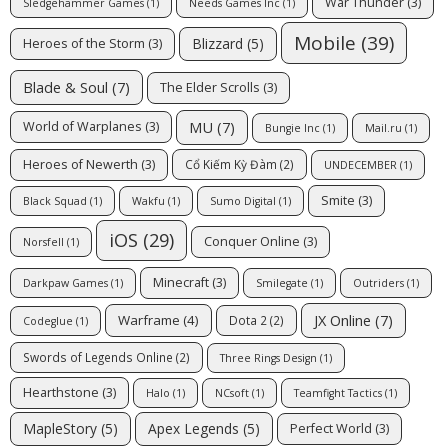
War Thunder
(3)
Sledgehammer Games
(1)
Needs Games Inc
(1)
Mobile
(39)
Blizzard
(5)
Heroes of the Storm
(3)
Blade & Soul
(7)
The Elder Scrolls
(3)
MU
(7)
World of Warplanes
(3)
Bungie Inc
(1)
Mail.ru
(1)
Heroes of Newerth
(3)
Cổ Kiếm Kỳ Đàm
(2)
UNDECEMBER
(1)
Smite
(3)
Black Squad
(1)
Wakfu
(1)
Sumo Digital
(1)
iOS
(29)
Conquer Online
(3)
Norsfell
(1)
Minecraft
(3)
Darkpaw Games
(1)
Smilegate
(1)
Outriders
(1)
JX Online
(7)
Warframe
(4)
Dota 2
(2)
Codeglue
(1)
Swords of Legends Online
(2)
Three Rings Design
(1)
Hearthstone
(3)
Halo
(1)
NCsoft
(1)
Teamfight Tactics
(1)
MapleStory
(5)
Apex Legends
(5)
Perfect World
(3)