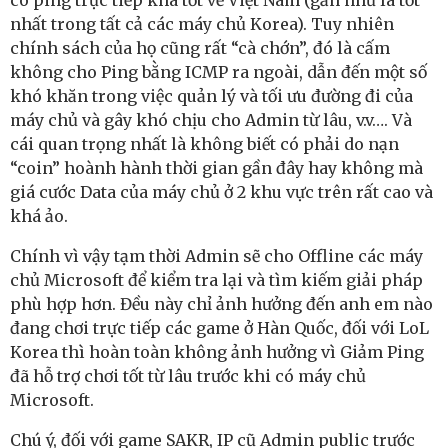
có ping trực tiếp khá tốt về Việt Nam (gần như là tốt
nhất trong tất cả các máy chủ Korea). Tuy nhiên
chính sách của họ cũng rất “cà chớn”, đó là cấm
không cho Ping bằng ICMP ra ngoài, dẫn đến một số
khó khăn trong việc quản lý và tối ưu đường đi của
máy chủ và gây khó chịu cho Admin từ lâu, v.v…. Và
cái quan trọng nhất là không biết có phải do nạn
“coin” hoành hành thời gian gần đây hay không mà
giá cước Data của máy chủ ở 2 khu vực trên rất cao và
khá ảo.
Chính vì vậy tạm thời Admin sẽ cho Offline các máy
chủ Microsoft để kiểm tra lại và tìm kiếm giải pháp
phù hợp hơn. Đều này chỉ ảnh hưởng đến anh em nào
đang chơi trực tiếp các game ở Hàn Quốc, đối với LoL
Korea thì hoàn toàn không ảnh hưởng vì Giảm Ping
đã hỗ trợ chơi tốt từ lâu trước khi có máy chủ
Microsoft.
Chú ý, đối với game SAKR, IP cũ Admin public trước