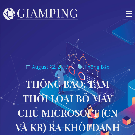
August 12, 2017
Thông Báo
THÔNG BÁO: TẠM
THỜI LOẠI BỎ MÁY
CHỦ MICROSOFT (CN
VÀ KR) RA KHỎI DANH