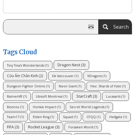
Search
Tags Cloud
Dragon Nest
(3)
Tiny Tina's Wonderlands
(1)
Cửu Âm Chân Kinh
(2)
EA Vancouver
(1)
9Dragons
(1)
Dungeon Fighter Online
(1)
Neon Giant
(1)
Hex: Shards of Fate
(1)
StarCraft
(3)
RamenVR
(1)
Ubisoft Montreal
(1)
Lucasarts
(1)
Beenox
(1)
Honkai Impact
(1)
Secret World Legends
(1)
Team17
(1)
Elden Ring
(1)
Squad
(1)
CFQQ
(1)
Hellgate
(1)
FIFA
(3)
Rocket League
(3)
Forsaken World
(1)