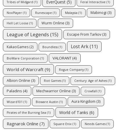
EverQuest
(5)
Tribes of Midgard
(1)
Feral Interactive
(1)
Mabinogi
(3)
NoxPlayer
(1)
Runescape
(1)
Malaysia
(1)
Wurm Online
(3)
Hell Let Loose
(1)
League of Legends
(15)
Escape From Tarkov
(3)
Lost Ark
(11)
KakaoGames
(2)
Boundless
(1)
VALORANT
(4)
BioWare Corporation
(1)
World of Warcraft
(9)
Rogue Company
(1)
Albion Online
(3)
Riot Games
(1)
Century: Age of Ashes
(1)
Paladins
(4)
Mechwarrior Online
(3)
Crowfall
(1)
Aura Kingdom
(3)
Wizard101
(1)
Bioware Austin
(1)
World of Tanks
(6)
Pirates of the Burning Sea
(1)
Ragnarok Online
(7)
Square Enix
(1)
Needs Games
(1)