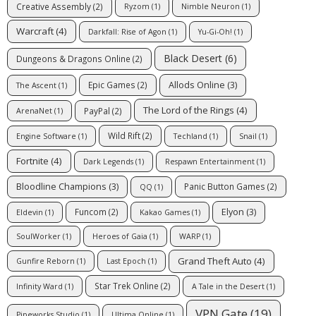
Creative Assembly
(2)
Ryzom
(1)
Nimble Neuron
(1)
Warcraft
(4)
Darkfall: Rise of Agon
(1)
Yu-Gi-Oh!
(1)
Black Desert
(6)
Dungeons & Dragons Online
(2)
Allods Online
(3)
Epic Games
(2)
The Ascent
(1)
The Lord of the Rings
(4)
PayPal
(2)
ArenaNet
(1)
Wild Rift
(2)
Engine Software
(1)
Techland
(1)
Snail
(1)
Fortnite
(4)
Dark Legends
(1)
Respawn Entertainment
(1)
Bloodline Champions
(3)
Panic Button Games
(2)
QQ
(1)
Elyon
(3)
Funcom
(2)
Eldevin
(1)
Kakao Games
(1)
SoulWorker
(1)
Heroes of Gaia
(1)
WARP
(1)
Grand Theft Auto
(4)
Gunfire Reborn
(1)
Last Epoch
(1)
Star Trek Online
(2)
Infinity Ward
(1)
A Tale in the Desert
(1)
VPN Gate
(19)
Pipeworks Studio
(1)
Ultima Online
(1)