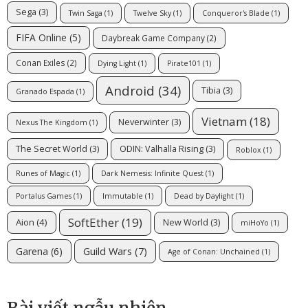
Sega
(3)
Twin Saga
(1)
Twelve Sky
(1)
Conqueror's Blade
(1)
FIFA Online
(5)
Daybreak Game Company
(2)
Conan Exiles
(2)
Dying Light
(1)
Pirate101
(1)
Android
(34)
Tibia
(3)
Granado Espada
(1)
Vietnam
(18)
Neverwinter
(3)
Nexus The Kingdom
(1)
The Secret World
(3)
ODIN: Valhalla Rising
(3)
Roblox
(1)
Runes of Magic
(1)
Dark Nemesis: Infinite Quest
(1)
Portalus Games
(1)
Immutable
(1)
Dead by Daylight
(1)
SoftEther
(19)
Aion
(4)
New World
(3)
miHoYo
(1)
Guild Wars
(7)
Garena
(6)
Age of Conan: Unchained
(1)