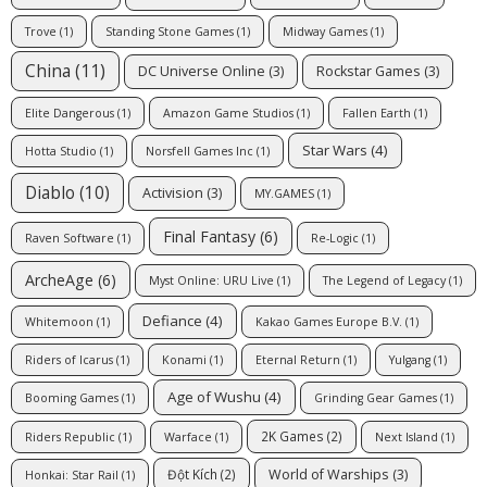
Trove
(1)
Standing Stone Games
(1)
Midway Games
(1)
China
(11)
DC Universe Online
(3)
Rockstar Games
(3)
Elite Dangerous
(1)
Amazon Game Studios
(1)
Fallen Earth
(1)
Star Wars
(4)
Hotta Studio
(1)
Norsfell Games Inc
(1)
Diablo
(10)
Activision
(3)
MY.GAMES
(1)
Final Fantasy
(6)
Raven Software
(1)
Re-Logic
(1)
ArcheAge
(6)
Myst Online: URU Live
(1)
The Legend of Legacy
(1)
Defiance
(4)
Whitemoon
(1)
Kakao Games Europe B.V.
(1)
Riders of Icarus
(1)
Konami
(1)
Eternal Return
(1)
Yulgang
(1)
Age of Wushu
(4)
Booming Games
(1)
Grinding Gear Games
(1)
2K Games
(2)
Riders Republic
(1)
Warface
(1)
Next Island
(1)
World of Warships
(3)
Đột Kích
(2)
Honkai: Star Rail
(1)