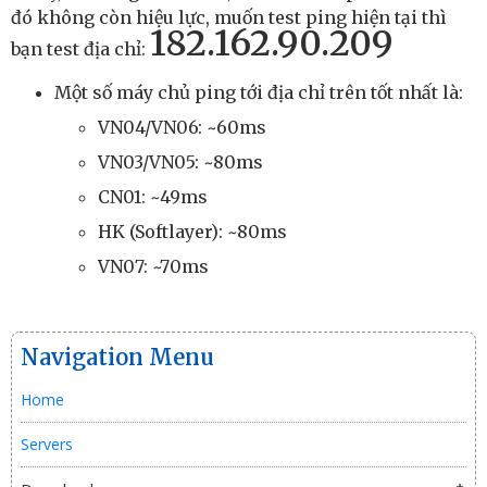
đó không còn hiệu lực, muốn test ping hiện tại thì
182.162.90.209
bạn test địa chỉ:
Một số máy chủ ping tới địa chỉ trên tốt nhất là:
VN04/VN06: ~60ms
VN03/VN05: ~80ms
CN01: ~49ms
HK (Softlayer): ~80ms
VN07: ~70ms
Navigation Menu
Home
Servers