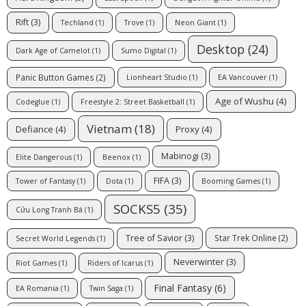
Rift
(3)
Techland
(1)
Trove
(1)
Neon Giant
(1)
Desktop
(24)
Dark Age of Camelot
(1)
Sumo Digital
(1)
Panic Button Games
(2)
Lionheart Studio
(1)
EA Vancouver
(1)
Age of Wushu
(4)
Codeglue
(1)
Freestyle 2: Street Basketball
(1)
Vietnam
(18)
Defiance
(4)
Proxy
(4)
Mabinogi
(3)
Elite Dangerous
(1)
Beenox
(1)
FIFA
(3)
Tower of Fantasy
(1)
Dota
(1)
Booming Games
(1)
SOCKS5
(35)
Cửu Long Tranh Bá
(1)
Tree of Savior
(3)
Star Trek Online
(2)
Secret World Legends
(1)
Neverwinter
(3)
Riot Games
(1)
Riders of Icarus
(1)
Final Fantasy
(6)
EA Romania
(1)
Twin Saga
(1)