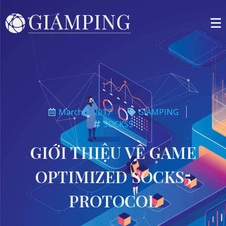
March 2, 2017
GIAMPING
SOCKS5
GIỚI THIỆU VỀ GAME
OPTIMIZED SOCKS5
PROTOCOL