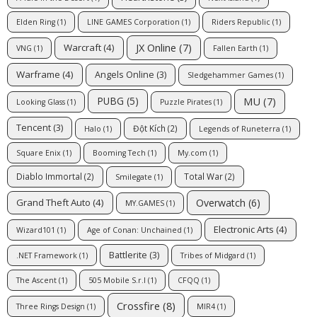
Elden Ring
(1)
LINE GAMES Corporation
(1)
Riders Republic
(1)
JX Online
(7)
Warcraft
(4)
VNG
(1)
Fallen Earth
(1)
Warframe
(4)
Angels Online
(3)
Sledgehammer Games
(1)
MU
(7)
PUBG
(5)
Looking Glass
(1)
Puzzle Pirates
(1)
Tencent
(3)
Đột Kích
(2)
Halo
(1)
Legends of Runeterra
(1)
Square Enix
(1)
Booming Tech
(1)
My.com
(1)
Diablo Immortal
(2)
Total War
(2)
Smilegate
(1)
Overwatch
(6)
Grand Theft Auto
(4)
MY.GAMES
(1)
Electronic Arts
(4)
Wizard101
(1)
Age of Conan: Unchained
(1)
Battlerite
(3)
.NET Framework
(1)
Tribes of Midgard
(1)
The Ascent
(1)
505 Mobile S.r.l
(1)
CFQQ
(1)
Crossfire
(8)
Three Rings Design
(1)
MIR4
(1)