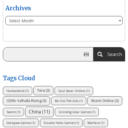
Archives
Search
Tags Cloud
Tera
(3)
Humankind
(1)
Soul Saver Online
(1)
ODIN: Valhalla Rising
(3)
Wurm Online
(3)
Bá Chủ Thế Giới
(1)
China
(11)
Salem
(1)
Grinding Gear Games
(1)
Darkpaw Games
(1)
Double Helix Games
(1)
Warface
(1)