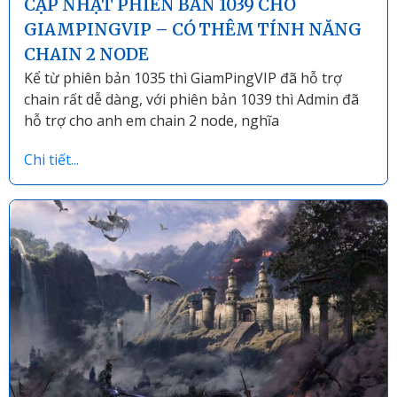
CẬP NHẬT PHIÊN BẢN 1039 CHO
GIAMPINGVIP – CÓ THÊM TÍNH NĂNG
CHAIN 2 NODE
Kể từ phiên bản 1035 thì GiamPingVIP đã hỗ trợ
chain rất dễ dàng, với phiên bản 1039 thì Admin đã
hỗ trợ cho anh em chain 2 node, nghĩa
Chi tiết...