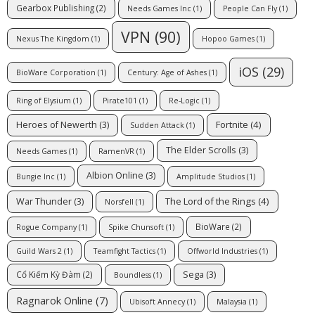
Gearbox Publishing
(2)
Needs Games Inc
(1)
People Can Fly
(1)
VPN
(90)
Nexus The Kingdom
(1)
Hopoo Games
(1)
iOS
(29)
BioWare Corporation
(1)
Century: Age of Ashes
(1)
Ring of Elysium
(1)
Pirate101
(1)
Re-Logic
(1)
Fortnite
(4)
Heroes of Newerth
(3)
Sudden Attack
(1)
The Elder Scrolls
(3)
Needs Games
(1)
RamenVR
(1)
Albion Online
(3)
Bungie Inc
(1)
Amplitude Studios
(1)
The Lord of the Rings
(4)
War Thunder
(3)
Norsfell
(1)
BioWare
(2)
Rogue Company
(1)
Spike Chunsoft
(1)
Guild Wars 2
(1)
Teamfight Tactics
(1)
Offworld Industries
(1)
Sega
(3)
Cổ Kiếm Kỳ Đàm
(2)
Boundless
(1)
Ragnarok Online
(7)
Ubisoft Annecy
(1)
Malaysia
(1)