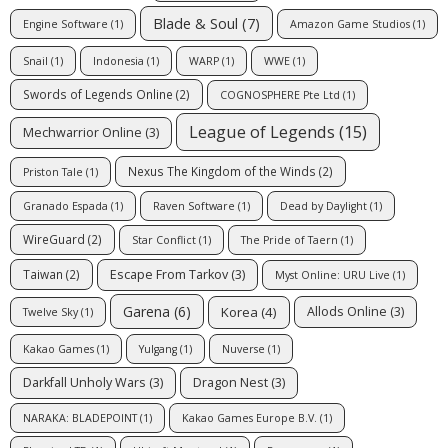
Blade & Soul
(7)
Engine Software
(1)
Amazon Game Studios
(1)
Snail
(1)
Indonesia
(1)
WARP
(1)
WWE
(1)
Swords of Legends Online
(2)
COGNOSPHERE Pte Ltd
(1)
League of Legends
(15)
Mechwarrior Online
(3)
Nexus The Kingdom of the Winds
(2)
Priston Tale
(1)
Granado Espada
(1)
Raven Software
(1)
Dead by Daylight
(1)
WireGuard
(2)
Star Conflict
(1)
The Pride of Taern
(1)
Escape From Tarkov
(3)
Taiwan
(2)
Myst Online: URU Live
(1)
Garena
(6)
Korea
(4)
Allods Online
(3)
Twelve Sky
(1)
Kakao Games
(1)
Yulgang
(1)
Nuverse
(1)
Darkfall Unholy Wars
(3)
Dragon Nest
(3)
NARAKA: BLADEPOINT
(1)
Kakao Games Europe B.V.
(1)