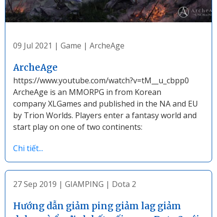
09 Jul 2021
|
Game
|
ArcheAge
ArcheAge
https://www.youtube.com/watch?v=tM__u_cbpp0
ArcheAge is an MMORPG in from Korean
company XLGames and published in the NA and EU
by Trion Worlds. Players enter a fantasy world and
start play on one of two continents:
Chi tiết...
27 Sep 2019
|
GIAMPING
|
Dota 2
Hướng dẫn giảm ping giảm lag giảm