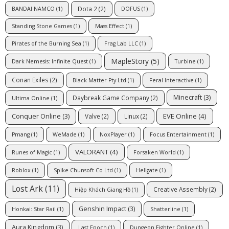
Dota 2
(2)
BANDAI NAMCO
(1)
DOFUS
(1)
Standing Stone Games
(1)
Mass Effect
(1)
Pirates of the Burning Sea
(1)
Frag Lab LLC
(1)
MapleStory
(5)
Dark Nemesis: Infinite Quest
(1)
Turbine
(1)
Conan Exiles
(2)
Black Matter Pty Ltd
(1)
Feral Interactive
(1)
Minecraft
(3)
Daybreak Game Company
(2)
Ultima Online
(1)
EVE Online
(4)
Conquer Online
(3)
Valve
(2)
Linux
(2)
Pmang
(1)
WeMade
(1)
NoxPlayer
(1)
Focus Entertainment
(1)
VALORANT
(4)
Runes of Magic
(1)
Forsaken World
(1)
Roblox
(1)
Spike Chunsoft Co Ltd
(1)
Hellgate
(1)
Lost Ark
(11)
Creative Assembly
(2)
Hiệp Khách Giang Hồ
(1)
Genshin Impact
(3)
Honkai: Star Rail
(1)
Shatterline
(1)
Aura Kingdom
(3)
Last Epoch
(1)
Dungeon Fighter Online
(1)