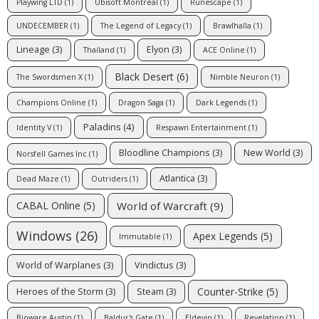
Playwing LTD
(1)
Ubisoft Montreal
(1)
Runescape
(1)
UNDECEMBER
(1)
The Legend of Legacy
(1)
Brawlhalla
(1)
Lineage
(3)
Elyon
(3)
Thailand
(1)
ACE Online
(1)
Black Desert
(6)
The Swordsmen X
(1)
Nimble Neuron
(1)
Champions Online
(1)
Dragon Saga
(1)
Dark Legends
(1)
Paladins
(4)
Identity V
(1)
Respawn Entertainment
(1)
Bloodline Champions
(3)
New World
(3)
Norsfell Games Inc
(1)
Atlantica
(3)
Dead Maze
(1)
Outriders
(1)
World of Warcraft
(9)
CABAL Online
(5)
Windows
(26)
Apex Legends
(5)
Immutable
(1)
World of Warplanes
(3)
Vindictus
(3)
Counter-Strike
(5)
Heroes of the Storm
(3)
Steam
(3)
Bioware Austin
(1)
Baldur's Gate
(1)
Eldevin
(1)
Revelation
(1)