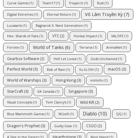
Curve Games
(1)
Team17
(1)
Treyarch
(1)
Rust
(1)
Võ Lâm Truyền Kỳ
(7)
Digital Extremes
(1)
Eternal Return
(1)
Lucasarts
(1)
Ragnarok X: Next Generation
(1)
VTC
(2)
Hex: Shards of Fate
(1)
Honkai Impact
(1)
VALOFE
(1)
World of Tanks
(6)
Fornite
(1)
Terraria
(1)
ArenaNet
(1)
Gearbox Software
(2)
Hell Let Loose
(1)
Gods Unchained
(1)
Perfect World
(3)
macOS
(3)
Risk of Rain
(1)
Yu-Gi-Oh!
(1)
World of Warships
(3)
Hong Kong
(3)
miHoYo
(1)
StarCraft
(3)
Singapore
(3)
EA Canada
(1)
Wild Rift
(2)
Visual Concepts
(1)
Tom Clancy's
(1)
Diablo
(10)
Blue Mammoth Games
(1)
NCsoft
(1)
QQ
(1)
Dragon's Prophet
(3)
CSGO
(2)
Guilty Gear
(1)
Hearthstone
(3)
A Tale in the Desert
(1)
Next Island
(1)