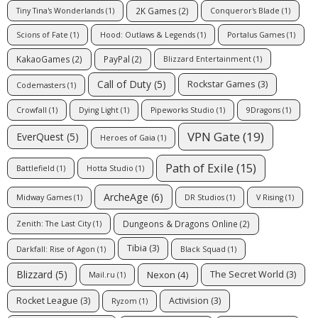
2K Games
(2)
Tiny Tina's Wonderlands
(1)
Conqueror's Blade
(1)
Scions of Fate
(1)
Hood: Outlaws & Legends
(1)
Portalus Games
(1)
KakaoGames
(2)
PayPal
(2)
Blizzard Entertainment
(1)
Call of Duty
(5)
Rockstar Games
(3)
Codemasters
(1)
Crowfall
(1)
Dying Light
(1)
Pipeworks Studio
(1)
9Dragons
(1)
VPN Gate
(19)
EverQuest
(5)
Heroes of Gaia
(1)
Path of Exile
(15)
Battlefield
(1)
Hotta Studio
(1)
ArcheAge
(6)
Midway Games
(1)
DR Studios
(1)
V Rising
(1)
Dungeons & Dragons Online
(2)
Zenith: The Last City
(1)
Tibia
(3)
Darkfall: Rise of Agon
(1)
Black Squad
(1)
Blizzard
(5)
Nexon
(4)
The Secret World
(3)
Mail.ru
(1)
Rocket League
(3)
Activision
(3)
Ryzom
(1)