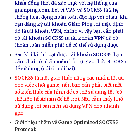
khẩu
đồng thời
đã xác thực
với hệ thống của
giamping.com. Bởi vì
VPN
và
SOCKS5
là 2 hệ
thống hoạt động hoàn toàn độc lập với nhau, khi
bạn đăng ký tài khoản Giảm Ping thì mặc định
đó là tài khoản
VPN
, chính vì vậy bạn cần phải
có tài khoản
SOCKS5
từ tài khoản
VPN
đã có
(hoàn toàn miễn phí) để có thể sử dụng được.
Sau khi kích hoạt được tài khoản
SOCKS5,
bạn
cần phải có phần mềm hỗ trợ giao thức
SOCKS5
để sử dụng (nói ở cuối bài).
SOCKS5
là một giao thức nâng cao nhầm tối ưu
cho việc chơi game, nên bạn cần phải biết một
số kiến thức cấu hình để có thể sử dụng tốt (có
thể liên hệ
Admin
để hỗ trợ). Nếu cảm thấy khó
sử dụng thì bạn nên sử dụng
VPN
cho nhanh
gọn.
Giới thiệu thêm về
Game Optimized SOCKS5
Protocol
: