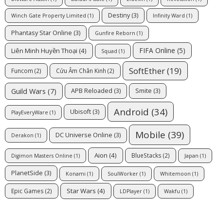
Destiny
(3)
Winch Gate Property Limited
(1)
Infinity Ward
(1)
Phantasy Star Online
(3)
Gunfire Reborn
(1)
FIFA Online
(5)
Liên Minh Huyền Thoại
(4)
Squad
(1)
SoftEther
(19)
Funcom
(2)
Cửu Âm Chân Kinh
(2)
Guild Wars
(7)
APB Reloaded
(3)
Smite
(3)
Android
(34)
Ubisoft
(3)
PlayEveryWare
(1)
Mobile
(39)
DC Universe Online
(3)
Derakon
(1)
Aion
(4)
BlueStacks
(2)
Digimon Masters Online
(1)
Japan
(1)
PlanetSide
(3)
Konami
(1)
SoulWorker
(1)
Whitemoon
(1)
Star Wars
(4)
Epic Games
(2)
LDPlayer
(1)
Wakfu
(1)