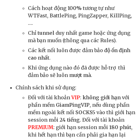
Cách hoạt động
100%
tương tự như
WTFast, BattlePing, PingZapper, KillPing,
….
Chỉ
tunnel
duy nhất game hoặc ứng dụng
mà bạn muốn (thông qua các Rules).
Các kết nối luôn được đảm bảo
độ ổn định
cao nhất
.
Khi ứng dụng nào đó đã được hỗ trợ thì
đảm bảo sẽ luôn
mượt mà
.
Chính sách khi sử dụng:
Đối với tài khoản
VIP
:
không giới hạn
với
phần mềm
GiamPingVIP
, nếu dùng phần
mềm ngoài kết nối
SOCKS5
vào thì giới hạn
session mỗi
24 tiếng
. Đối với tài khoản
PREMIUM
: giới hạn session mỗi
180 phút
,
khi hết hạn thì bạn cần phải gia hạn lại